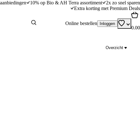
aanbiedingen
10% op Bio & AH Terra assortiment
2x zo snel sparen
Extra korting met Premium Deals
Online bestellen
Inloggen
0.00
Overzicht
dadels
Koolhydraatarm bananenbrood
dingstijd
15
min
15 minuten bereidingstijd