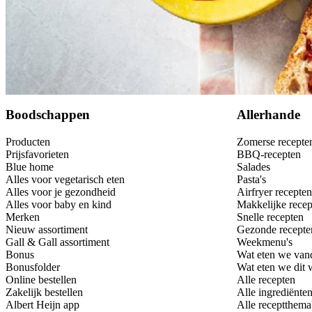
Bewaar
Boodschappen
Allerhande
Producten
Zomerse recepte
Prijsfavorieten
BBQ-recepten
Blue home
Salades
Alles voor vegetarisch eten
Pasta's
Alles voor je gezondheid
Airfryer recepten
Alles voor baby en kind
Makkelijke recep
Merken
Snelle recepten
Nieuw assortiment
Gezonde recepte
Gall & Gall assortiment
Weekmenu's
Bonus
Wat eten we van
Bonusfolder
Wat eten we dit
Online bestellen
Alle recepten
Zakelijk bestellen
Alle ingrediënte
Albert Heijn app
Alle receptthema