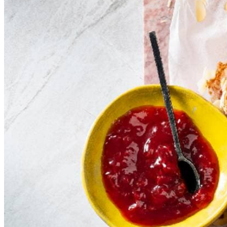
3
middelgrote scharreleieren
150
g
fruitspread aardbei
3
el
amandelschaafsel
Dit heb je nodig