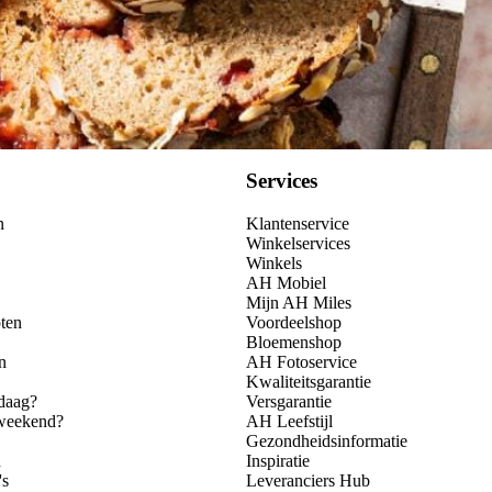
Services
n
Klantenservice
Winkelservices
Winkels
AH Mobiel
Mijn AH Miles
ten
Voordeelshop
Bloemenshop
n
AH Fotoservice
Kwaliteitsgarantie
daag?
Versgarantie
 weekend?
AH Leefstijl
Gezondheidsinformatie
n
Inspiratie
's
Leveranciers Hub