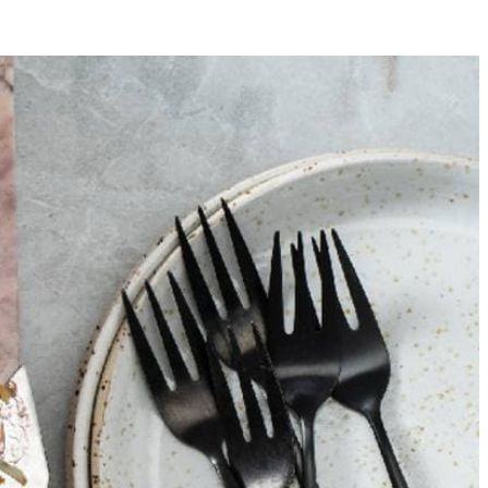
12
sta en eieren toe en laat draaien tot alles is gemengd. Schep het
en maak hier met een satéprikker mooie swirls in. Doe hetzelfde met
 te prikken. Komt deze er schoon uit, dan is het brood gaar. Laat 30