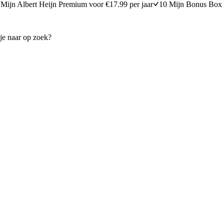
Mijn Albert Heijn Premium voor €17.99 per jaar
10 Mijn Bonus Box 
' overnight oats
Volkoren bananenbrood met 
15 minuten bereidingstijd
30
min
30 minuten berei