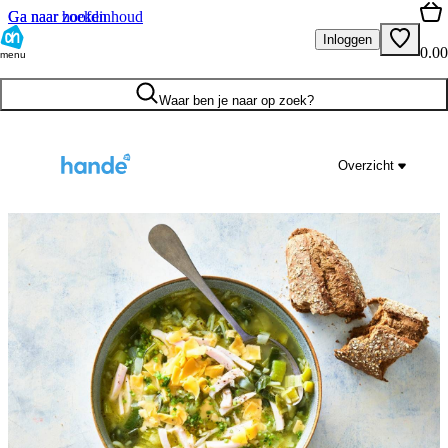
Ga naar hoofdinhoud
Ga naar zoeken
Inloggen
0.00
menu
Waar ben je naar op zoek?
Overzicht