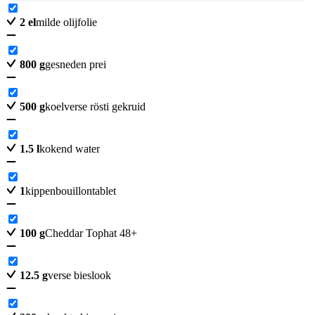
2
el
milde olijfolie
800
g
gesneden prei
500
g
koelverse rösti gekruid
1.5
l
kokend water
1
kippenbouillontablet
100
g
Cheddar Tophat 48+
12.5
g
verse bieslook