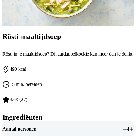
Rösti-maaltijdsoep
Rösti in je maaltijdsoep? Dit aardappelkoekje kan meer dan je denkt.
490
kcal
15 min. bereiden
3.6
/5
(
27
)
Ingrediënten
Aantal personen
4