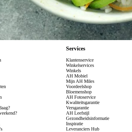
Services
n
Klantenservice
Winkelservices
Winkels
AH Mobiel
Mijn AH Miles
ten
Voordeelshop
Bloemenshop
n
AH Fotoservice
Kwaliteitsgarantie
daag?
Versgarantie
 weekend?
AH Leefstijl
Gezondheidsinformatie
n
Inspiratie
's
Leveranciers Hub