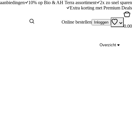
aanbiedingen
10% op Bio & AH Terra assortiment
2x zo snel sparen
Extra korting met Premium Deals
Online bestellen
Inloggen
0.00
Overzicht
Pokébowl tonijn
dingstijd
25
min
25 minuten bereidingstijd