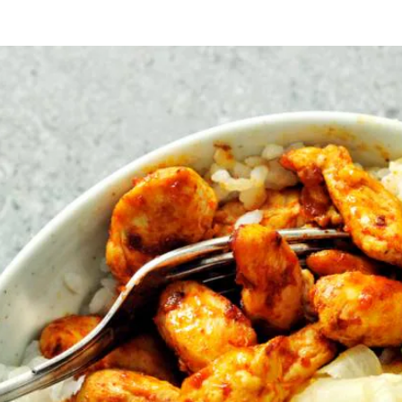
 rijstazijn door de warme rijst. Laat de rijst 1 uur afkoelen op een gro
ekenpan met anti-aanbaklaag en bak de kip op hoog vuur in 5 min. gaar.
kjes. Snijd de avocado’s overlangs doormidden en verwijder de pit. Schep 
damame erover. Leg de sushigember in het midden.
Wat vond je van dit recept?