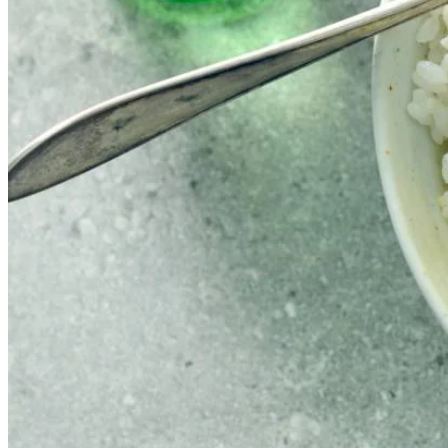
150
g
wortel julienne
1
mango
2
eetrijpe avocado's
200
g
koelverse edamame sojabonen
2
el
sushigember