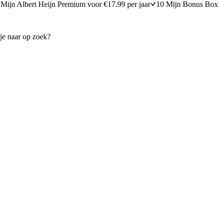
Mijn Albert Heijn Premium voor €17.99 per jaar
10 Mijn Bonus Box 
okébowl
Pokébowl XXL
20 minuten bereidingstijd
30
min
30 minuten berei