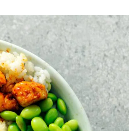
4
te platte schaal.
 Haal van het vuur. Meng ondertussen de rest van de rijstazijn door
het vruchtvlees uit de schil en snijd in de breedte in plakjes. Verdeel