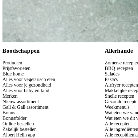
Bewaar
Boodschappen
Allerhande
Producten
Zomerse recepte
Prijsfavorieten
BBQ-recepten
Blue home
Salades
Alles voor vegetarisch eten
Pasta's
Alles voor je gezondheid
Airfryer recepten
Alles voor baby en kind
Makkelijke recep
Merken
Snelle recepten
Nieuw assortiment
Gezonde recepte
Gall & Gall assortiment
Weekmenu's
Bonus
Wat eten we van
Bonusfolder
Wat eten we dit
Online bestellen
Alle recepten
Zakelijk bestellen
Alle ingrediënte
Albert Heijn app
Alle receptthema