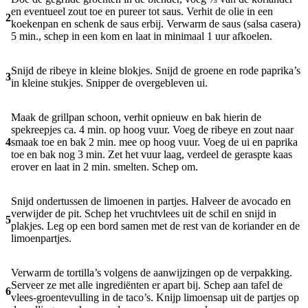
en eventueel zout toe en pureer tot saus. Verhit de olie in een
2
koekenpan en schenk de saus erbij. Verwarm de saus (salsa casera)
5 min., schep in een kom en laat in minimaal 1 uur afkoelen.
Snijd de ribeye in kleine blokjes. Snijd de groene en rode paprika’s
3
in kleine stukjes. Snipper de overgebleven ui.
Maak de grillpan schoon, verhit opnieuw en bak hierin de
spekreepjes ca. 4 min. op hoog vuur. Voeg de ribeye en zout naar
4
smaak toe en bak 2 min. mee op hoog vuur. Voeg de ui en paprika
toe en bak nog 3 min. Zet het vuur laag, verdeel de geraspte kaas
erover en laat in 2 min. smelten. Schep om.
Snijd ondertussen de limoenen in partjes. Halveer de avocado en
verwijder de pit. Schep het vruchtvlees uit de schil en snijd in
5
plakjes. Leg op een bord samen met de rest van de koriander en de
limoenpartjes.
Verwarm de tortilla’s volgens de aanwijzingen op de verpakking.
Serveer ze met alle ingrediënten er apart bij. Schep aan tafel de
6
vlees-groentevulling in de taco’s. Knijp limoensap uit de partjes op