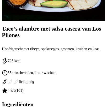
Taco’s alambre met salsa casera van Los
Pilones
Hoofdgerecht met ribeye, spekreepjes, groenten, kruiden en kaas.
725
kcal
55 min. bereiden
, 1 uur wachten
licht pittig
4.8
/5
(
101
)
Ingrediënten