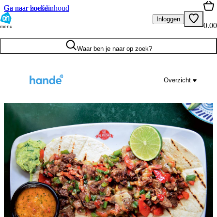
Ga naar hoofdinhoud
Ga naar zoeken
Inloggen
0.00
menu
Waar ben je naar op zoek?
Overzicht