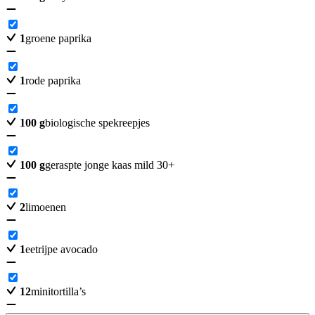
1
groene paprika
1
rode paprika
100
g
biologische spekreepjes
100
g
geraspte jonge kaas mild 30+
2
limoenen
1
eetrijpe avocado
12
minitortilla’s