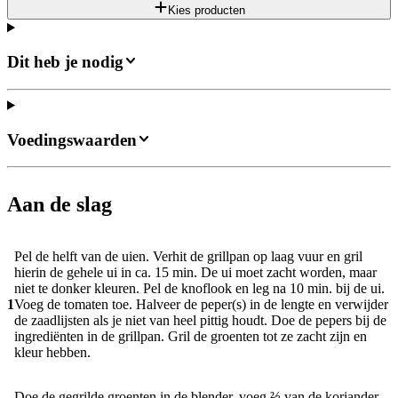
Kies producten
Dit heb je nodig
Voedingswaarden
Aan de slag
Pel de helft van de uien. Verhit de grillpan op laag vuur en gril
hierin de gehele ui in ca. 15 min. De ui moet zacht worden, maar
niet te donker kleuren. Pel de knoflook en leg na 10 min. bij de ui.
1
Voeg de tomaten toe. Halveer de peper(s) in de lengte en verwijder
de zaadlijsten als je niet van heel pittig houdt. Doe de pepers bij de
ingrediënten in de grillpan. Gril de groenten tot ze zacht zijn en
kleur hebben.
Doe de gegrilde groenten in de blender, voeg ⅔ van de koriander