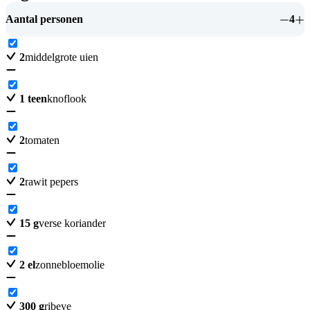
Aantal personen
4
2
middelgrote uien
1
teen
knoflook
2
tomaten
2
rawit pepers
15
g
verse koriander
2
el
zonnebloemolie
300
g
ribeye