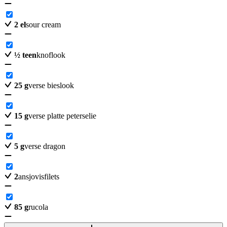
2
el
sour cream
½
teen
knoflook
25
g
verse bieslook
15
g
verse platte peterselie
5
g
verse dragon
2
ansjovisfilets
85
g
rucola