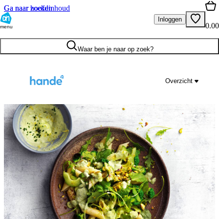
Ga naar hoofdinhoud
Ga naar zoeken
Inloggen
0.00
menu
Waar ben je naar op zoek?
Overzicht