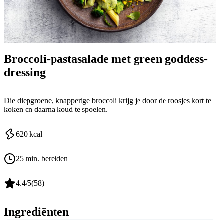
Broccoli-pastasalade met green goddess-
dressing
Die diepgroene, knapperige broccoli krijg je door de roosjes kort te
koken en daarna koud te spoelen.
620
kcal
25 min. bereiden
4.4
/5
(
58
)
Ingrediënten