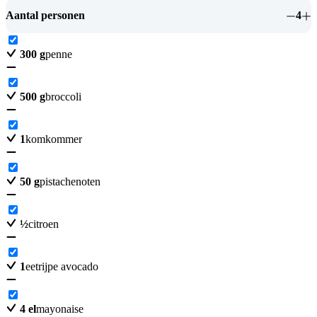
Aantal personen
4
300
g
penne
500
g
broccoli
1
komkommer
50
g
pistachenoten
½
citroen
1
eetrijpe avocado
4
el
mayonaise