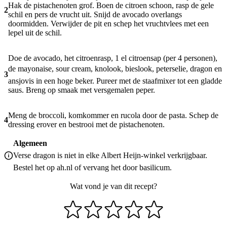
Hak de pistachenoten grof. Boen de citroen schoon, rasp de gele
2
schil en pers de vrucht uit. Snijd de avocado overlangs
doormidden. Verwijder de pit en schep het vruchtvlees met een
lepel uit de schil.
Doe de avocado, het citroenrasp, 1 el citroensap (per 4 personen),
de mayonaise, sour cream, knolook, bieslook, peterselie, dragon en
3
ansjovis in een hoge beker. Pureer met de staafmixer tot een gladde
saus. Breng op smaak met versgemalen peper.
Meng de broccoli, komkommer en rucola door de pasta. Schep de
4
dressing erover en bestrooi met de pistachenoten.
Algemeen
Verse dragon is niet in elke Albert Heijn-winkel verkrijgbaar.
Bestel het op ah.nl of vervang het door basilicum.
Wat vond je van dit recept?