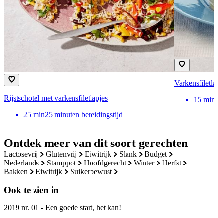
Varkensfiletla
Rijstschotel met varkensfiletlapjes
15
min
25
min
25 minuten bereidingstijd
Ontdek meer van dit soort gerechten
lactosevrij
glutenvrij
eiwitrijk
slank
budget
nederlands
stamppot
hoofdgerecht
winter
herfst
bakken
eiwitrijk
suikerbewust
Ook te zien in
2019 nr. 01 - Een goede start, het kan!