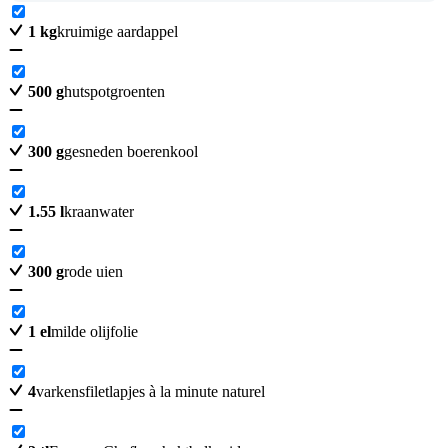
1
kg
kruimige aardappel
500
g
hutspotgroenten
300
g
gesneden boerenkool
1.55
l
kraanwater
300
g
rode uien
1
el
milde olijfolie
4
varkensfiletlapjes à la minute naturel