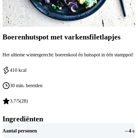
Boerenhutspot met varkensfiletlapjes
Het ultieme wintergerecht: boerenkool én hutsspot in één stamppot!
410
kcal
30 min. bereiden
3.7
/5
(
28
)
Ingrediënten
Aantal personen
4