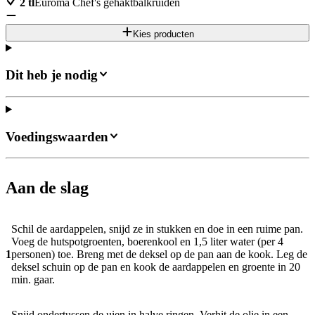
2
tl
Euroma Chef's gehaktbalkruiden
Kies producten
Dit heb je nodig
Voedingswaarden
Aan de slag
Schil de aardappelen, snijd ze in stukken en doe in een ruime pan.
Voeg de hutspotgroenten, boerenkool en 1,5 liter water (per 4
1
personen) toe. Breng met de deksel op de pan aan de kook. Leg de
deksel schuin op de pan en kook de aardappelen en groente in 20
min. gaar.
Snijd ondertussen de uien in halve ringen. Verhit de olie in een