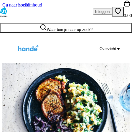
Ga naar hoofdinhoud
Ga naar zoeken
Inloggen
0.00
menu
Waar ben je naar op zoek?
Overzicht