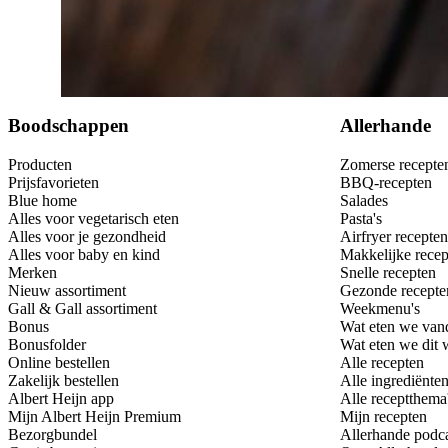
Bewaar
Boodschappen
Allerhande
Producten
Zomerse recepte
Prijsfavorieten
BBQ-recepten
Blue home
Salades
Alles voor vegetarisch eten
Pasta's
Alles voor je gezondheid
Airfryer recepten
Alles voor baby en kind
Makkelijke recep
Merken
Snelle recepten
Nieuw assortiment
Gezonde recepte
Gall & Gall assortiment
Weekmenu's
Bonus
Wat eten we van
Bonusfolder
Wat eten we dit
Online bestellen
Alle recepten
Zakelijk bestellen
Alle ingrediënte
Albert Heijn app
Alle receptthema
Mijn Albert Heijn Premium
Mijn recepten
Bezorgbundel
Allerhande podc