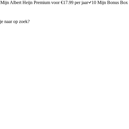
Mijn Albert Heijn Premium voor €17.99 per jaar
10 Mijn Bonus Box 
t kiwi, jalapeño en koriander​
Paprika-tomaat-salsa
10 minuten bereidingstijd
10
min
10 minuten berei