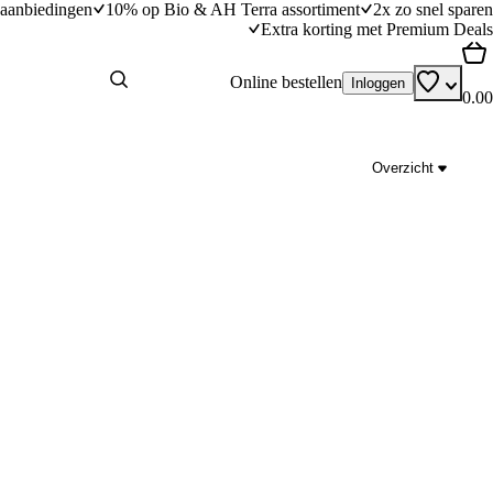
aanbiedingen
10% op Bio & AH Terra assortiment
2x zo snel sparen
Extra korting met Premium Deals
Online bestellen
Inloggen
0.00
Overzicht
Auberginepuree met koriander
dingstijd
60
min
60 minuten bereidingstijd