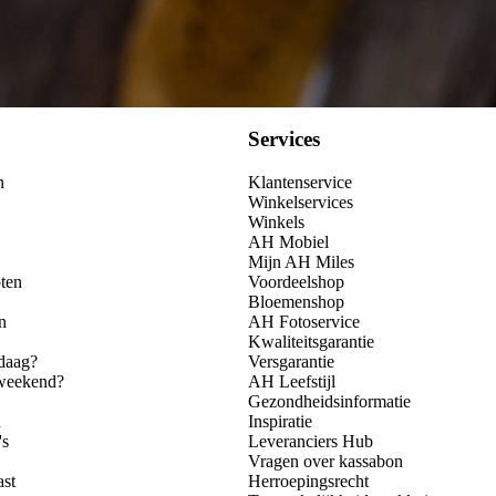
Services
n
Klantenservice
Winkelservices
Winkels
AH Mobiel
Mijn AH Miles
ten
Voordeelshop
Bloemenshop
n
AH Fotoservice
Kwaliteitsgarantie
daag?
Versgarantie
 weekend?
AH Leefstijl
Gezondheidsinformatie
n
Inspiratie
's
Leveranciers Hub
Vragen over kassabon
ast
Herroepingsrecht