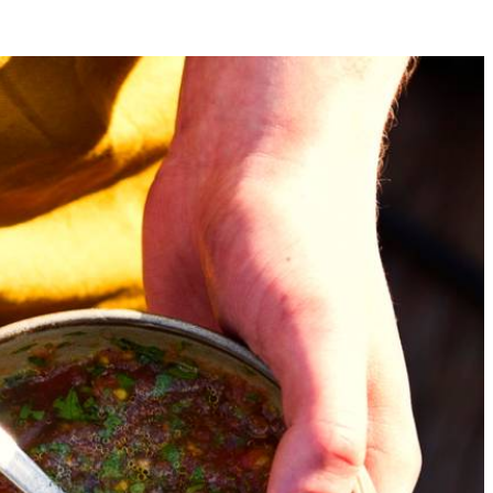
4
fijn en roer door de saus. Breng op smaak met peper en eventueel zout.