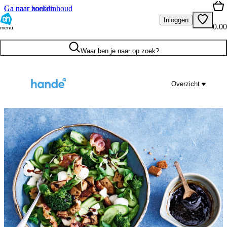
Ga naar hoofdinhoud
Ga naar zoeken
Inloggen
0.00
menu
Waar ben je naar op zoek?
Overzicht