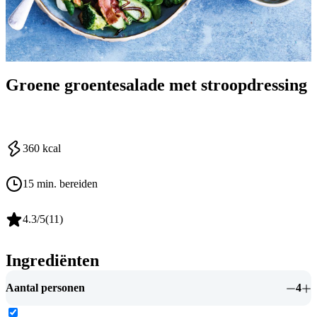
Groene groentesalade met stroopdressing
360
kcal
15 min. bereiden
4.3
/5
(
11
)
Ingrediënten
Aantal personen
4