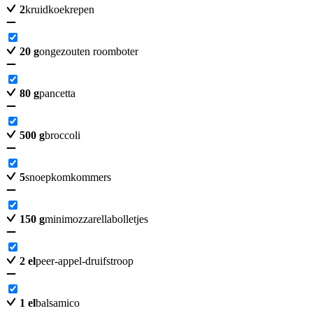
2
kruidkoekrepen
20
g
ongezouten roomboter
80
g
pancetta
500
g
broccoli
5
snoepkomkommers
150
g
minimozzarellabolletjes
2
el
peer-appel-druifstroop
1
el
balsamico