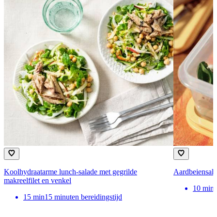
Koolhydraatarme lunch-salade met gegrilde
Aardbeiensala
makreelfilet en venkel
10
min
15
min
15 minuten bereidingstijd