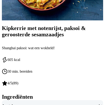
Kipkerrie met notenrijst, paksoi &
geroosterde sesamzaadjes
Shanghai paksoi: wat een wokheld!
605
kcal
30 min. bereiden
4
/5
(
89
)
Ingrediënten