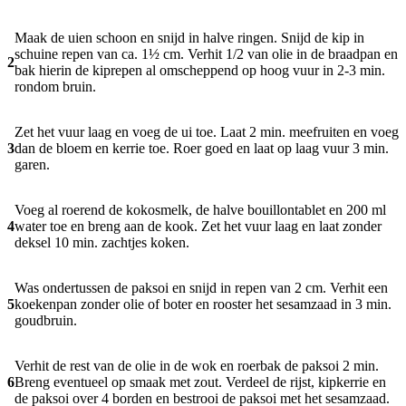
Maak de uien schoon en snijd in halve ringen. Snijd de kip in
schuine repen van ca. 1½ cm. Verhit 1/2 van olie in de braadpan en
2
bak hierin de kiprepen al omscheppend op hoog vuur in 2-3 min.
rondom bruin.
Zet het vuur laag en voeg de ui toe. Laat 2 min. meefruiten en voeg
3
dan de bloem en kerrie toe. Roer goed en laat op laag vuur 3 min.
garen.
Voeg al roerend de kokosmelk, de halve bouillontablet en 200 ml
4
water toe en breng aan de kook. Zet het vuur laag en laat zonder
deksel 10 min. zachtjes koken.
Was ondertussen de paksoi en snijd in repen van 2 cm. Verhit een
5
koekenpan zonder olie of boter en rooster het sesamzaad in 3 min.
goudbruin.
Verhit de rest van de olie in de wok en roerbak de paksoi 2 min.
6
Breng eventueel op smaak met zout. Verdeel de rijst, kipkerrie en
de paksoi over 4 borden en bestrooi de paksoi met het sesamzaad.