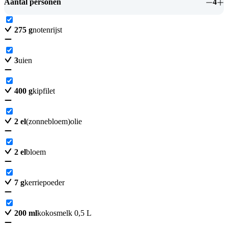
Aantal personen
4
275
g
notenrijst
3
uien
400
g
kipfilet
2
el
(zonnebloem)olie
2
el
bloem
7
g
kerriepoeder
200
ml
kokosmelk 0,5 L