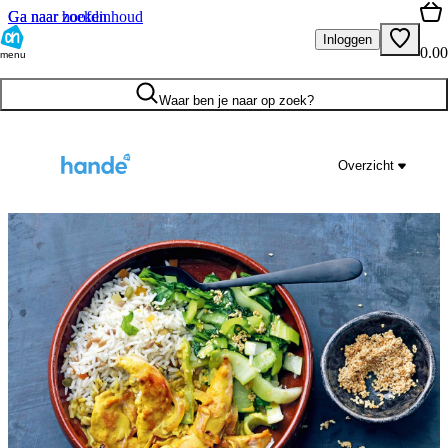
Ga naar hoofdinhoud
Ga naar zoeken
Inloggen
0.00
menu
Waar ben je naar op zoek?
Overzicht