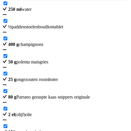
250
ml
water
½
paddenstoelenbouillontablet
400
g
champignons
50
g
polenta maisgries
25
g
ongezouten roomboter
80
g
Parrano geraspte kaas snippers originale
2
el
(olijf)olie