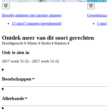
Broodje milanese met parrano snippers
Groentepizza 
15
min
15 minuten bereidingstijd
5
min
5 
Ontdek meer van dit soort gerechten
hoofdgerecht
winter
herfst
bakken
Ook te zien in
2017 week 51-52 - 2017 week 51-52
Boodschappen
Allerhande