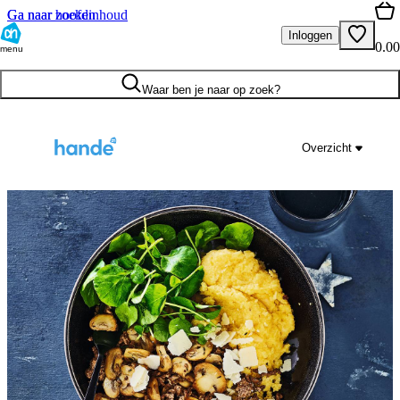
Ga naar hoofdinhoud
Ga naar zoeken
Inloggen
0.00
menu
Waar ben je naar op zoek?
Overzicht