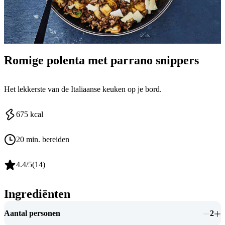
Romige polenta met parrano snippers
Het lekkerste van de Italiaanse keuken op je bord.
675
kcal
20 min. bereiden
4.4
/5
(
14
)
Ingrediënten
Aantal personen
2