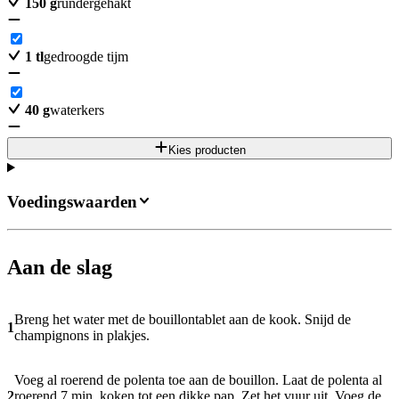
150
g
rundergehakt
1
tl
gedroogde tijm
40
g
waterkers
Kies producten
Voedingswaarden
Aan de slag
Breng het water met de bouillontablet aan de kook. Snijd de
1
champignons in plakjes.
Voeg al roerend de polenta toe aan de bouillon. Laat de polenta al
2
roerend 7 min. koken tot een dikke pap. Zet het vuur uit. Voeg de