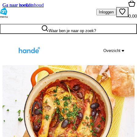
Ga naar hoofdinhoud
Ga naar zoeken
Inloggen
0.00
menu
Waar ben je naar op zoek?
Overzicht