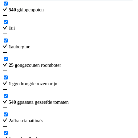
540
g
kippenpoten
1
ui
1
aubergine
25
g
ongezouten roomboter
1
g
gedroogde rozemarijn
540
g
passata gezeefde tomaten
2
afbakciabattina's