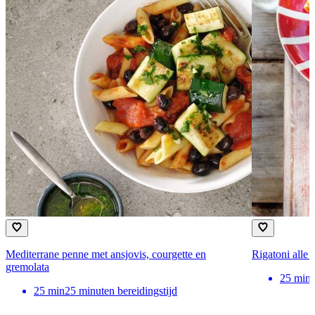
Mediterrane penne met ansjovis, courgette en
Rigatoni alle 
gremolata
25
min
25
min
25 minuten bereidingstijd