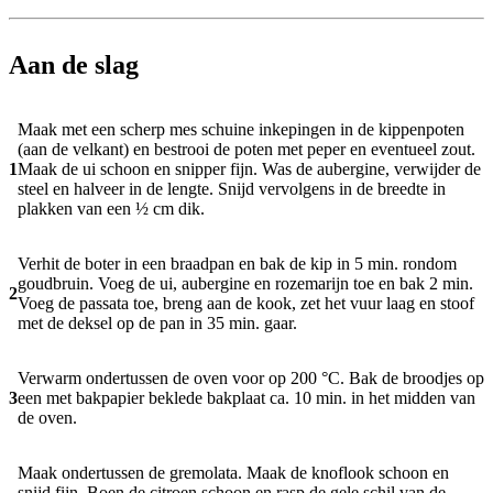
Aan de slag
Maak met een scherp mes schuine inkepingen in de kippenpoten
(aan de velkant) en bestrooi de poten met peper en eventueel zout.
1
Maak de ui schoon en snipper fijn. Was de aubergine, verwijder de
steel en halveer in de lengte. Snijd vervolgens in de breedte in
plakken van een ½ cm dik.
Verhit de boter in een braadpan en bak de kip in 5 min. rondom
goudbruin. Voeg de ui, aubergine en rozemarijn toe en bak 2 min.
2
Voeg de passata toe, breng aan de kook, zet het vuur laag en stoof
met de deksel op de pan in 35 min. gaar.
Verwarm ondertussen de oven voor op 200 °C. Bak de broodjes op
3
een met bakpapier beklede bakplaat ca. 10 min. in het midden van
de oven.
Maak ondertussen de gremolata. Maak de knoflook schoon en
snijd fijn. Boen de citroen schoon en rasp de gele schil van de