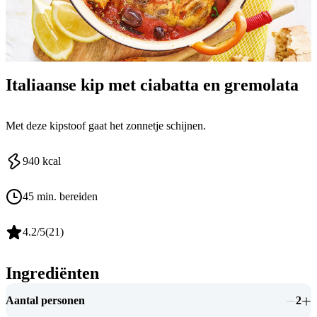
Italiaanse kip met ciabatta en gremolata
Met deze kipstoof gaat het zonnetje schijnen.
940
kcal
45 min. bereiden
4.2
/5
(
21
)
Ingrediënten
Aantal personen
2