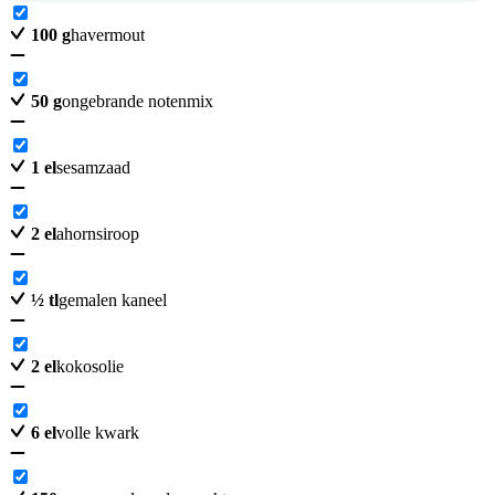
100
g
havermout
50
g
ongebrande notenmix
1
el
sesamzaad
2
el
ahornsiroop
½
tl
gemalen kaneel
2
el
kokosolie
6
el
volle kwark