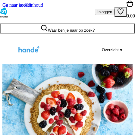
Ga naar hoofdinhoud
Ga naar zoeken
Inloggen
0.00
menu
Waar ben je naar op zoek?
Overzicht