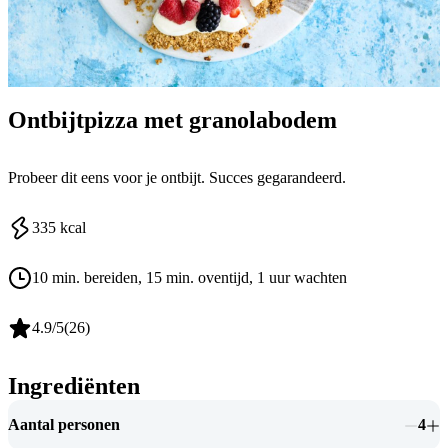
Ontbijtpizza met granolabodem
Probeer dit eens voor je ontbijt. Succes gegarandeerd.
335
kcal
10 min. bereiden
, 15 min. oventijd
, 1 uur wachten
4.9
/5
(
26
)
Ingrediënten
Aantal personen
4