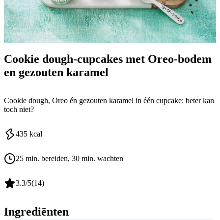
Cookie dough-cupcakes met Oreo-bodem
en gezouten karamel
Cookie dough, Oreo én gezouten karamel in één cupcake: beter kan
toch niet?
435
kcal
25 min. bereiden
, 30 min. wachten
3.3
/5
(
14
)
Ingrediënten