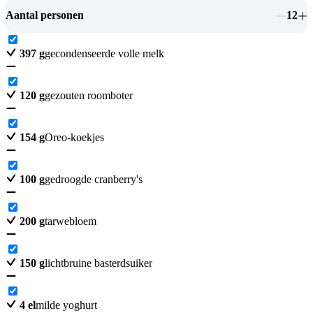
Aantal personen
12
397
g
gecondenseerde volle melk
120
g
gezouten roomboter
154
g
Oreo-koekjes
100
g
gedroogde cranberry's
200
g
tarwebloem
150
g
lichtbruine basterdsuiker
4
el
milde yoghurt