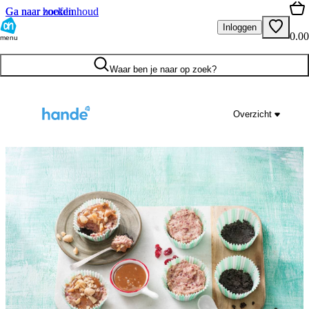
Ga naar hoofdinhoud
Ga naar zoeken
Inloggen
0.00
menu
Waar ben je naar op zoek?
Overzicht