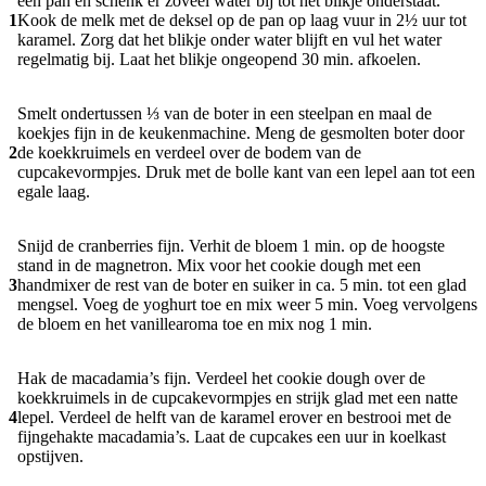
een pan en schenk er zoveel water bij tot het blikje onderstaat.
1
Kook de melk met de deksel op de pan op laag vuur in 2½ uur tot
karamel. Zorg dat het blikje onder water blijft en vul het water
regelmatig bij. Laat het blikje ongeopend 30 min. afkoelen.
Smelt ondertussen ⅓ van de boter in een steelpan en maal de
koekjes fijn in de keukenmachine. Meng de gesmolten boter door
2
de koekkruimels en verdeel over de bodem van de
cupcakevormpjes. Druk met de bolle kant van een lepel aan tot een
egale laag.
Snijd de cranberries fijn. Verhit de bloem 1 min. op de hoogste
stand in de magnetron. Mix voor het cookie dough met een
3
handmixer de rest van de boter en suiker in ca. 5 min. tot een glad
mengsel. Voeg de yoghurt toe en mix weer 5 min. Voeg vervolgens
de bloem en het vanillearoma toe en mix nog 1 min.
Hak de macadamia’s fijn. Verdeel het cookie dough over de
koekkruimels in de cupcakevormpjes en strijk glad met een natte
4
lepel. Verdeel de helft van de karamel erover en bestrooi met de
fijngehakte macadamia’s. Laat de cupcakes een uur in koelkast
opstijven.