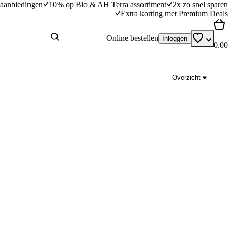
aanbiedingen
10% op Bio & AH Terra assortiment
2x zo snel sparen
Extra korting met Premium Deals
Online bestellen
Inloggen
0.00
Overzicht
Lime meringue pie
dingstijd
30
min
30 minuten bereidingstijd