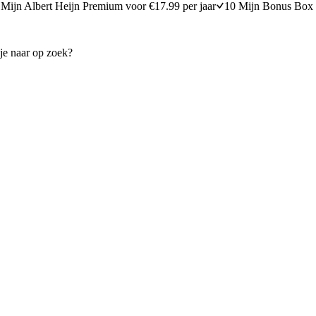
Mijn Albert Heijn Premium voor €17.99 per jaar
10 Mijn Bonus Box 
ecake met speculaas
Millionaire's shortbread
20 minuten bereidingstijd
25
min
25 minuten berei