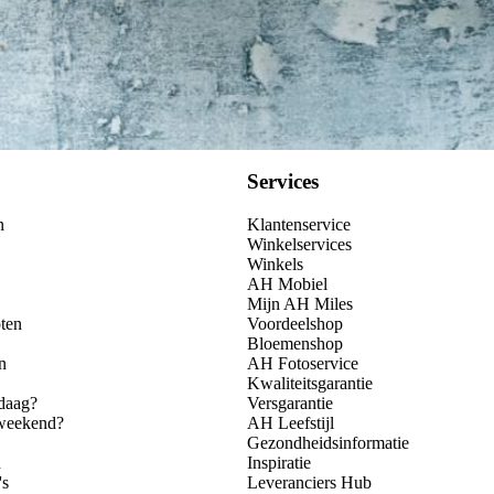
Services
n
Klantenservice
Winkelservices
Winkels
AH Mobiel
Mijn AH Miles
ten
Voordeelshop
Bloemenshop
n
AH Fotoservice
Kwaliteitsgarantie
daag?
Versgarantie
 weekend?
AH Leefstijl
Gezondheidsinformatie
n
Inspiratie
's
Leveranciers Hub