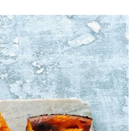
12
ondertussen de biscuits in de keukenmachine en maal fijn. Meng het
en van de oven.
ureestamper tot puree. Schep in een zeef en laat uitlekken. Meng
ngvorm in met de rest van de boter. Schenk in de springvorm.
 uur afkoelen in de oven.