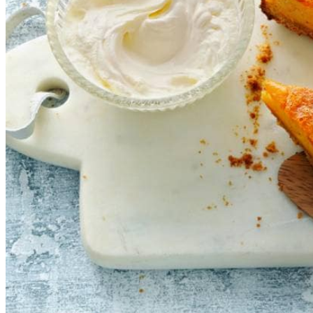
397
g
gecondenseerde volle melk
100
g
fijne kristalsuiker
3
middelgrote scharreleieren
2
tl
speculaaskruiden
½
tl
zout
Dit heb je nodig