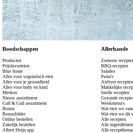
Bewaar
Boodschappen
Allerhande
Producten
Zomerse recepte
Prijsfavorieten
BBQ-recepten
Blue home
Salades
Alles voor vegetarisch eten
Pasta's
Alles voor je gezondheid
Airfryer recepten
Alles voor baby en kind
Makkelijke recep
Merken
Snelle recepten
Nieuw assortiment
Gezonde recepte
Gall & Gall assortiment
Weekmenu's
Bonus
Wat eten we van
Bonusfolder
Wat eten we dit
Online bestellen
Alle recepten
Zakelijk bestellen
Alle ingrediënte
Albert Heijn app
Alle receptthema