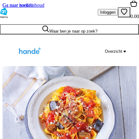
Ga naar hoofdinhoud
Ga naar zoeken
Inloggen
0.00
menu
Waar ben je naar op zoek?
Overzicht