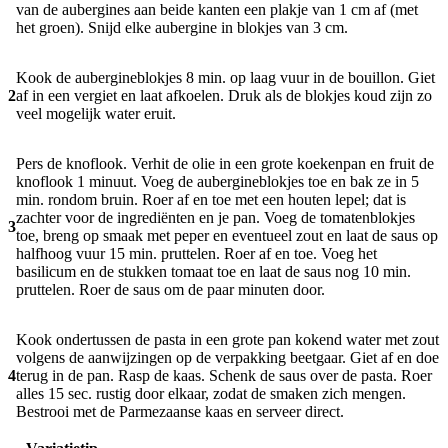
van de aubergines aan beide kanten een plakje van 1 cm af (met
het groen). Snijd elke aubergine in blokjes van 3 cm.
Kook de aubergineblokjes 8 min. op laag vuur in de bouillon. Giet
2
af in een vergiet en laat afkoelen. Druk als de blokjes koud zijn zo
veel mogelijk water eruit.
Pers de knoflook. Verhit de olie in een grote koekenpan en fruit de
knoflook 1 minuut. Voeg de aubergineblokjes toe en bak ze in 5
min. rondom bruin. Roer af en toe met een houten lepel; dat is
zachter voor de ingrediënten en je pan. Voeg de tomatenblokjes
3
toe, breng op smaak met peper en eventueel zout en laat de saus op
halfhoog vuur 15 min. pruttelen. Roer af en toe. Voeg het
basilicum en de stukken tomaat toe en laat de saus nog 10 min.
pruttelen. Roer de saus om de paar minuten door.
Kook ondertussen de pasta in een grote pan kokend water met zout
volgens de aanwijzingen op de verpakking beetgaar. Giet af en doe
4
terug in de pan. Rasp de kaas. Schenk de saus over de pasta. Roer
alles 15 sec. rustig door elkaar, zodat de smaken zich mengen.
Bestrooi met de Parmezaanse kaas en serveer direct.