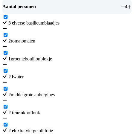
Aantal personen
4
3
el
verse basilicumblaadjes
2
romatomaten
1
groentebouillonblokje
2
l
water
2
middelgrote aubergines
2
tenen
knoflook
2
el
extra vierge olijfolie