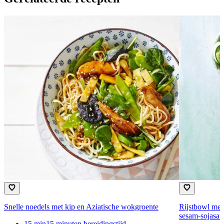
Snelle noedels met kip en Aziatische wokgroente
Rijstbowl met
sesam-sojasau
15
min
15 minuten bereidingstijd