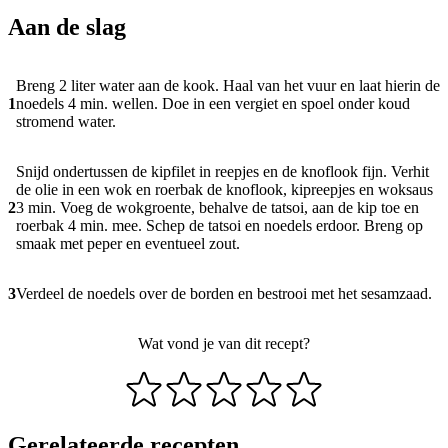
Aan de slag
Breng 2 liter water aan de kook. Haal van het vuur en laat hierin de
1
noedels 4 min. wellen. Doe in een vergiet en spoel onder koud
stromend water.
Snijd ondertussen de kipfilet in reepjes en de knoflook fijn. Verhit
de olie in een wok en roerbak de knoflook, kipreepjes en woksaus
2
3 min. Voeg de wokgroente, behalve de tatsoi, aan de kip toe en
roerbak 4 min. mee. Schep de tatsoi en noedels erdoor. Breng op
smaak met peper en eventueel zout.
3
Verdeel de noedels over de borden en bestrooi met het sesamzaad.
Wat vond je van dit recept?
Gerelateerde recepten