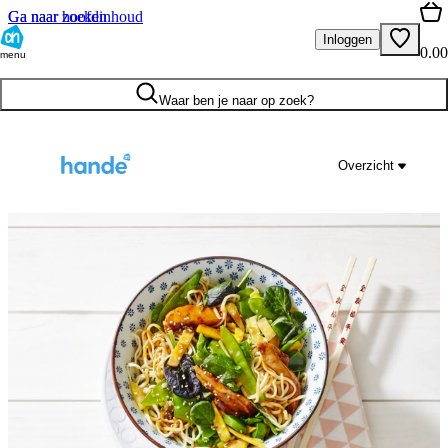
Ga naar hoofdinhoud
Ga naar zoeken
Inloggen
0.00
menu
Waar ben je naar op zoek?
Overzicht