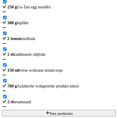
250
g
Go-Tan egg noodles
300
g
kipfilet
2
tenen
knoflook
2
el
traditionele olijfolie
150
ml
verse woksaus sesam-soja
760
g
Aziatische wokgroente peultjes-tatsoi
2
el
sesamzaad
Kies producten