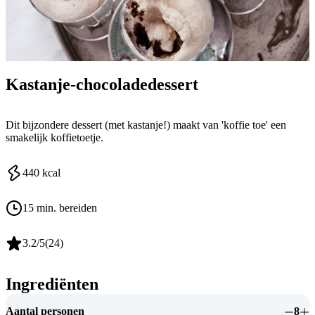
Kastanje-chocoladedessert
Dit bijzondere dessert (met kastanje!) maakt van 'koffie toe' een
smakelijk koffietoetje.
440
kcal
15 min. bereiden
3.2
/5
(
24
)
Ingrediënten
Aantal personen
8