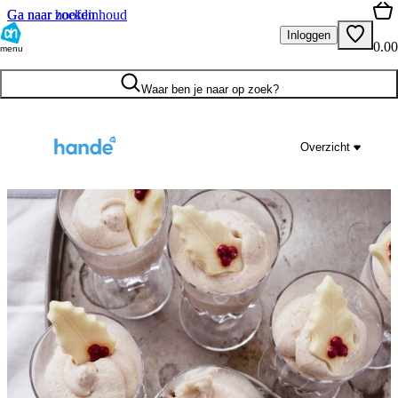
Ga naar hoofdinhoud
Ga naar zoeken
Inloggen
0.00
menu
Waar ben je naar op zoek?
Overzicht