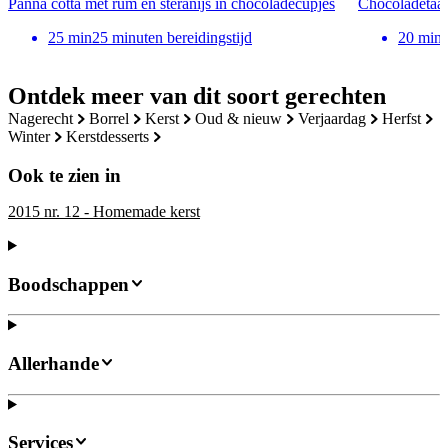
Panna cotta met rum en steranijs in chocoladecupjes
Chocoladetaa
25
min
25 minuten bereidingstijd
20
min
Ontdek meer van dit soort gerechten
nagerecht
borrel
kerst
oud & nieuw
verjaardag
herfst
winter
kerstdesserts
Ook te zien in
2015 nr. 12 - Homemade kerst
Boodschappen
Allerhande
Services