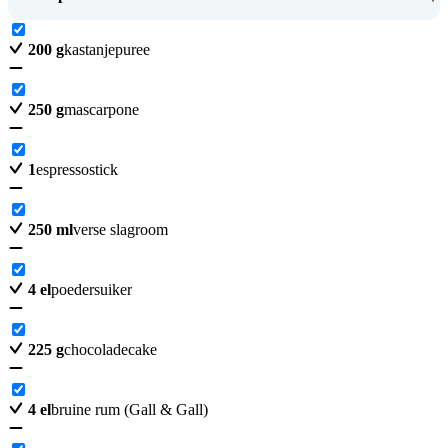
200
g
kastanjepuree
250
g
mascarpone
1
espressostick
250
ml
verse slagroom
4
el
poedersuiker
225
g
chocoladecake
4
el
bruine rum (Gall & Gall)