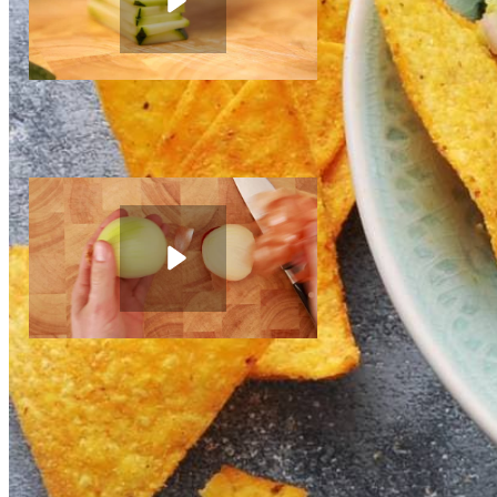
2
avocado's
Brunoise snijden
Dit heb je nodig
Instructievideo
-
00:38
min.
Ui snipperen
Instructievideo
-
00:52
min.