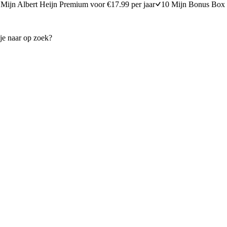
Mijn Albert Heijn Premium voor €17.99 per jaar
10 Mijn Bonus Box 
aken
Gevulde eieren avocado en c
minuten bereidingstijd
25
min
25 minuten berei