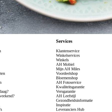
Services
n
Klantenservice
Winkelservices
Winkels
AH Mobiel
Mijn AH Miles
ten
Voordeelshop
Bloemenshop
n
AH Fotoservice
Kwaliteitsgarantie
daag?
Versgarantie
 weekend?
AH Leefstijl
Gezondheidsinformatie
n
Inspiratie
's
Leveranciers Hub