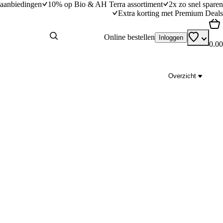
aanbiedingen
10% op Bio & AH Terra assortiment
2x zo snel sparen
Extra korting met Premium Deals
Online bestellen
Inloggen
0.00
Overzicht
horizokruim
Grove guacamole
dingstijd
5
min
5 minuten bereidingstijd