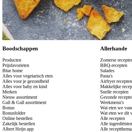
Bewaar
Boodschappen
Allerhande
Producten
Zomerse recepte
Prijsfavorieten
BBQ-recepten
Blue home
Salades
Alles voor vegetarisch eten
Pasta's
Alles voor je gezondheid
Airfryer recepten
Alles voor baby en kind
Makkelijke recep
Merken
Snelle recepten
Nieuw assortiment
Gezonde recepte
Gall & Gall assortiment
Weekmenu's
Bonus
Wat eten we van
Bonusfolder
Wat eten we dit
Online bestellen
Alle recepten
Zakelijk bestellen
Alle ingrediënte
Albert Heijn app
Alle receptthema