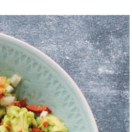
5
dbruin en knapperig. Schep regelmatig om. Laat uitlekken op
 sjalot. Snijd het steeltje van de peper. Snijd 1 helft van de peper
et een lepel uit de schil. Prak het grof met een vork.
rneer met de ringetjes peper en de rest van het chorizokruim.
voor deze guacamole met chorizokruim.
ag zelf.