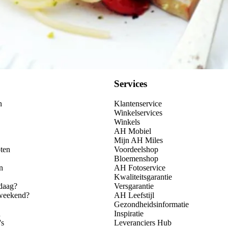
Services
n
Klantenservice
Winkelservices
Winkels
AH Mobiel
Mijn AH Miles
ten
Voordeelshop
Bloemenshop
n
AH Fotoservice
Kwaliteitsgarantie
daag?
Versgarantie
 weekend?
AH Leefstijl
Gezondheidsinformatie
n
Inspiratie
's
Leveranciers Hub