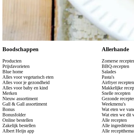
Bewaar
Boodschappen
Allerhande
Producten
Zomerse recepte
Prijsfavorieten
BBQ-recepten
Blue home
Salades
Alles voor vegetarisch eten
Pasta's
Alles voor je gezondheid
Airfryer recepten
Alles voor baby en kind
Makkelijke recep
Merken
Snelle recepten
Nieuw assortiment
Gezonde recepte
Gall & Gall assortiment
Weekmenu's
Bonus
Wat eten we van
Bonusfolder
Wat eten we dit
Online bestellen
Alle recepten
Zakelijk bestellen
Alle ingrediënte
Albert Heijn app
Alle receptthema