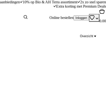
aanbiedingen
10% op Bio & AH Terra assortiment
2x zo snel sparen
Extra korting met Premium Deals
Online bestellen
Inloggen
0.00
Overzicht
gette, kip en pancetta van
Wokpasta met spek en paddenstoelen
15
min
15 minuten bereidingstijd
dingstijd