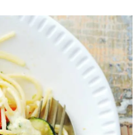
4
 tijm toe en bak 4 min. op middelhoog vuur. Draai het vuur laag en
lenmix 3 min. op hoog vuur. Voeg de rest van de courgette toe en bak
ueel zout.
over. Bestrooi met de rest van de tijm.