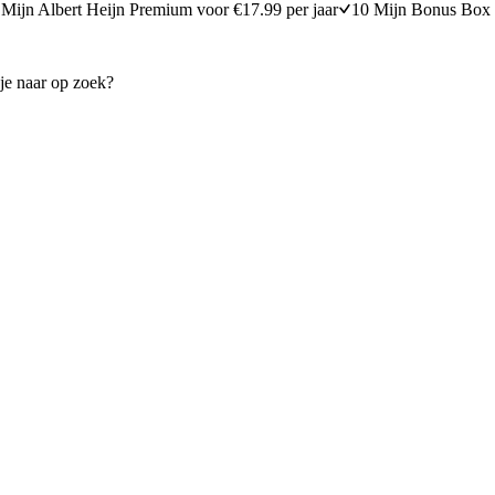
Mijn Albert Heijn Premium voor €17.99 per jaar
10 Mijn Bonus Box 
ip, bonen, paddenstoelen & sla
Glutenvrije spaghetti met cour
Elize Vis
15 minuten bereidingstijd
25
min
25 minuten berei