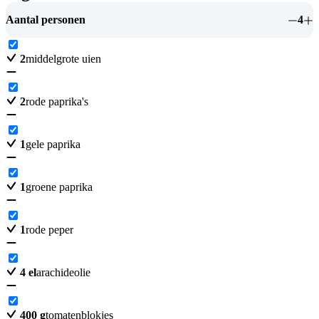
Aantal personen
4
2
middelgrote uien
2
rode paprika's
1
gele paprika
1
groene paprika
1
rode peper
4
el
arachideolie
400
g
tomatenblokjes