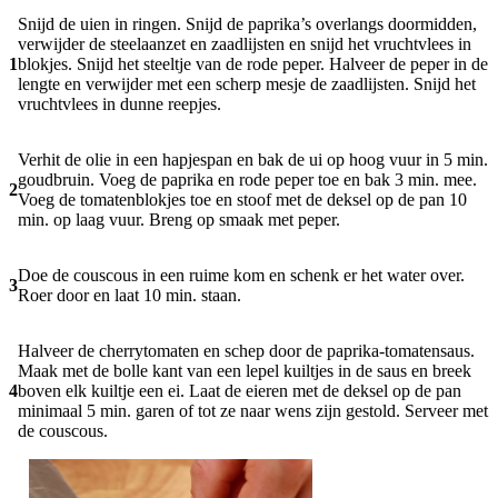
Snijd de uien in ringen. Snijd de paprika’s overlangs doormidden,
verwijder de steelaanzet en zaadlijsten en snijd het vruchtvlees in
1
blokjes. Snijd het steeltje van de rode peper. Halveer de peper in de
lengte en verwijder met een scherp mesje de zaadlijsten. Snijd het
vruchtvlees in dunne reepjes.
Verhit de olie in een hapjespan en bak de ui op hoog vuur in 5 min.
goudbruin. Voeg de paprika en rode peper toe en bak 3 min. mee.
2
Voeg de tomatenblokjes toe en stoof met de deksel op de pan 10
min. op laag vuur. Breng op smaak met peper.
Doe de couscous in een ruime kom en schenk er het water over.
3
Roer door en laat 10 min. staan.
Halveer de cherrytomaten en schep door de paprika-tomatensaus.
Maak met de bolle kant van een lepel kuiltjes in de saus en breek
4
boven elk kuiltje een ei. Laat de eieren met de deksel op de pan
minimaal 5 min. garen of tot ze naar wens zijn gestold. Serveer met
de couscous.