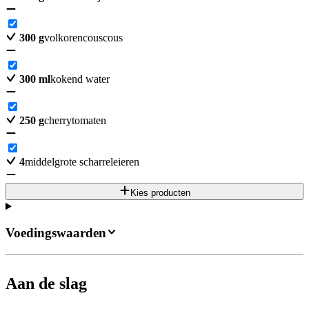
300
g
volkorencouscous
300
ml
kokend water
250
g
cherrytomaten
4
middelgrote scharreleieren
Kies producten
Voedingswaarden
Aan de slag