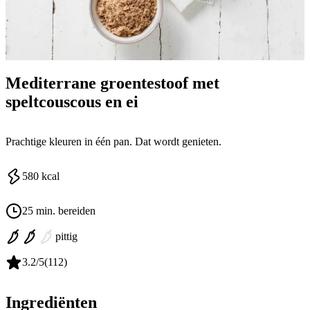
Mediterrane groentestoof met
speltcouscous en ei
Prachtige kleuren in één pan. Dat wordt genieten.
580
kcal
25 min. bereiden
pittig
3.2
/5
(
112
)
Ingrediënten