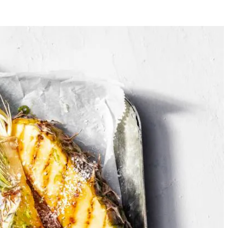
4
 met de ahornsiroop in een steelpan en breng aan de kook. Laat 2 min.
n schaal en schenk de warme siroop erover. Garneer met het limoenrasp