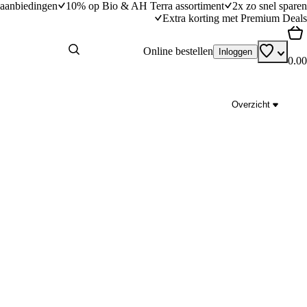
aanbiedingen
10% op Bio & AH Terra assortiment
2x zo snel sparen
Extra korting met Premium Deals
Online bestellen
Inloggen
0.00
Overzicht
Ananas met honing en tijm van de BBQ van
Kennis
dingstijd
20
min
20 minuten bereidingstijd