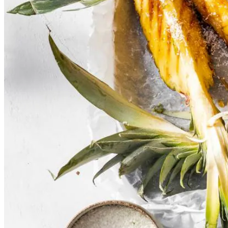
Instructievideo
-
01:04
min.
Dit heb je nodig