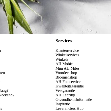
Services
n
Klantenservice
Winkelservices
Winkels
AH Mobiel
Mijn AH Miles
ten
Voordeelshop
Bloemenshop
n
AH Fotoservice
Kwaliteitsgarantie
daag?
Versgarantie
 weekend?
AH Leefstijl
Gezondheidsinformatie
n
Inspiratie
's
Leveranciers Hub