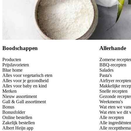
Bewaar
Boodschappen
Allerhande
Producten
Zomerse recepte
Prijsfavorieten
BBQ-recepten
Blue home
Salades
Alles voor vegetarisch eten
Pasta's
Alles voor je gezondheid
Airfryer recepten
Alles voor baby en kind
Makkelijke recep
Merken
Snelle recepten
Nieuw assortiment
Gezonde recepte
Gall & Gall assortiment
Weekmenu's
Bonus
Wat eten we van
Bonusfolder
Wat eten we dit
Online bestellen
Alle recepten
Zakelijk bestellen
Alle ingrediënte
Albert Heijn app
Alle receptthema