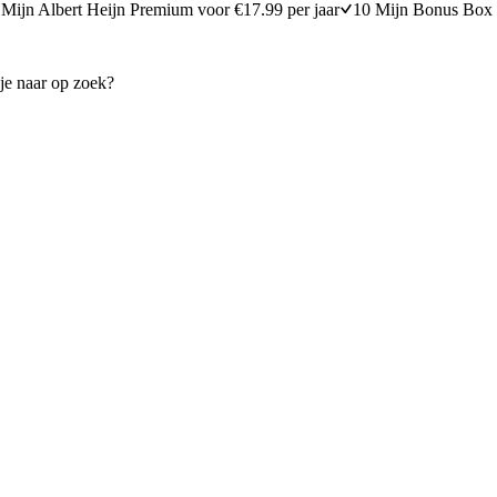
Mijn Albert Heijn Premium voor €17.99 per jaar
10 Mijn Bonus Box 
as met ijs van de BBQ
Gegrilde ananas
20 minuten bereidingstijd
15
min
15 minuten berei