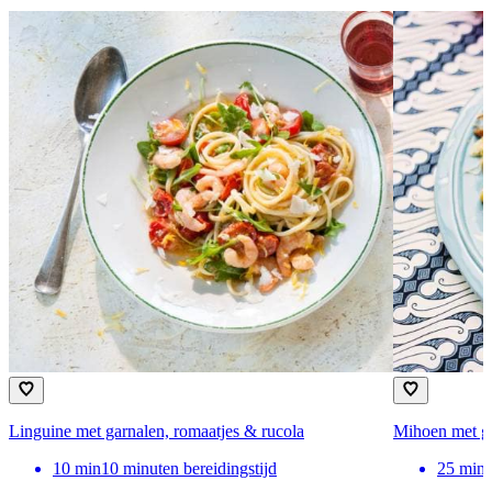
Linguine met garnalen, romaatjes & rucola
Mihoen met g
10
min
10 minuten bereidingstijd
25
min