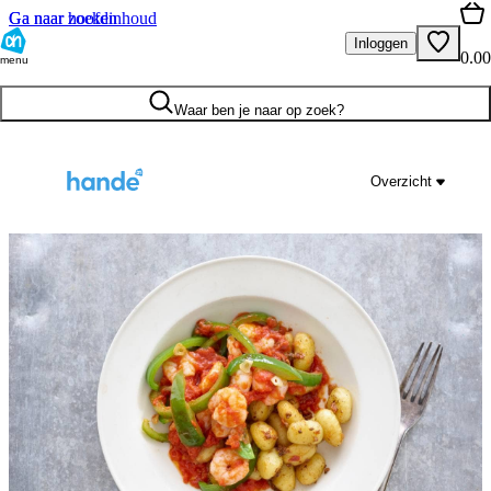
Ga naar hoofdinhoud
Ga naar zoeken
Inloggen
0.00
menu
Waar ben je naar op zoek?
Overzicht