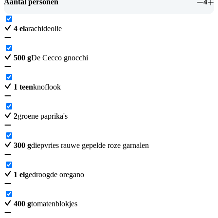
Aantal personen
4
4
el
arachideolie
500
g
De Cecco gnocchi
1
teen
knoflook
2
groene paprika's
300
g
diepvries rauwe gepelde roze garnalen
1
el
gedroogde oregano
400
g
tomatenblokjes