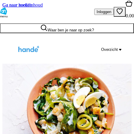
Ga naar hoofdinhoud
Ga naar zoeken
Inloggen
0.00
menu
Waar ben je naar op zoek?
Overzicht