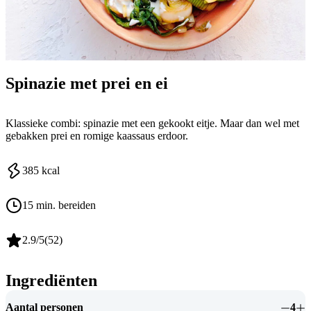
Spinazie met prei en ei
Klassieke combi: spinazie met een gekookt eitje. Maar dan wel met
gebakken prei en romige kaassaus erdoor.
385
kcal
15 min. bereiden
2.9
/5
(
52
)
Ingrediënten
Aantal personen
4