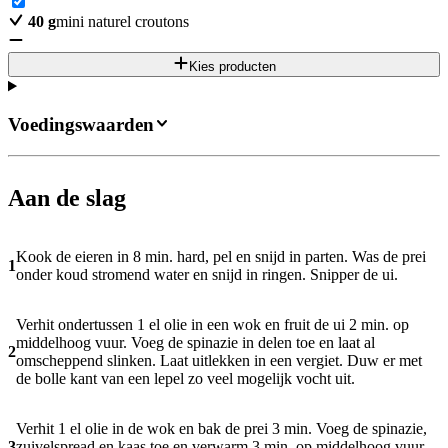
40
g
mini naturel croutons
Kies producten
Voedingswaarden
Aan de slag
Kook de eieren in 8 min. hard, pel en snijd in parten. Was de prei
1
onder koud stromend water en snijd in ringen. Snipper de ui.
Verhit ondertussen 1 el olie in een wok en fruit de ui 2 min. op
middelhoog vuur. Voeg de spinazie in delen toe en laat al
2
omscheppend slinken. Laat uitlekken in een vergiet. Duw er met
de bolle kant van een lepel zo veel mogelijk vocht uit.
Verhit 1 el olie in de wok en bak de prei 3 min. Voeg de spinazie,
3
zuivelspread en kaas toe en verwarm 3 min. op middelhoog vuur.