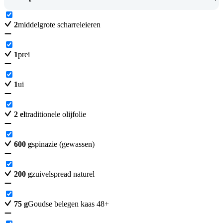
2
middelgrote scharreleieren
1
prei
1
ui
2
el
traditionele olijfolie
600
g
spinazie (gewassen)
200
g
zuivelspread naturel
75
g
Goudse belegen kaas 48+