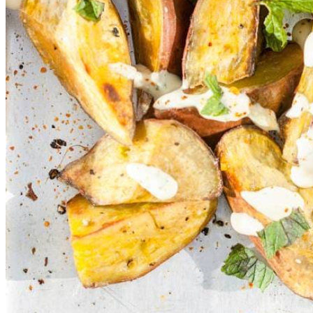
1
tl
gemalen chilipeper
2
tenen
knoflook