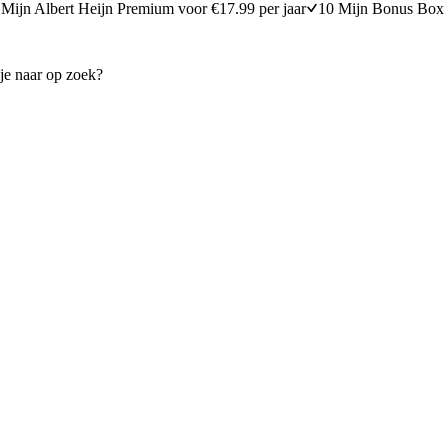
Mijn Albert Heijn Premium voor €17.99 per jaar
10 Mijn Bonus Box 
elsalade
Yoghurt-fetadip met za'atar e
20 minuten bereidingstijd
10
min
10 minuten berei