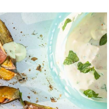
4
cht ingevette bakplaat en rooster ze ca. 20 min. in de oven. Snijd
en afkoelen. Schenk de dressing over de aardappelen, bestrooi met de