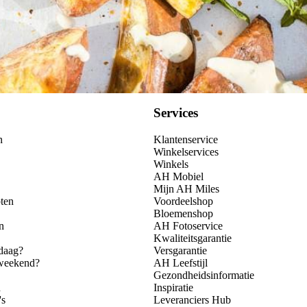
Services
n
Klantenservice
Winkelservices
Winkels
AH Mobiel
Mijn AH Miles
ten
Voordeelshop
Bloemenshop
n
AH Fotoservice
Kwaliteitsgarantie
daag?
Versgarantie
 weekend?
AH Leefstijl
Gezondheidsinformatie
n
Inspiratie
's
Leveranciers Hub