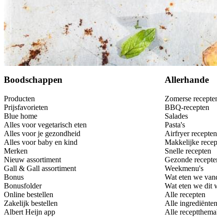
Bewaar
Boodschappen
Allerhande
Producten
Zomerse recepte
Prijsfavorieten
BBQ-recepten
Blue home
Salades
Alles voor vegetarisch eten
Pasta's
Alles voor je gezondheid
Airfryer recepten
Alles voor baby en kind
Makkelijke recep
Merken
Snelle recepten
Nieuw assortiment
Gezonde recepte
Gall & Gall assortiment
Weekmenu's
Bonus
Wat eten we van
Bonusfolder
Wat eten we dit
Online bestellen
Alle recepten
Zakelijk bestellen
Alle ingrediënte
Albert Heijn app
Alle receptthema