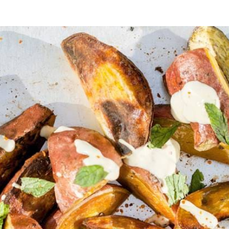
bijgerecht
lunch
barbecue
lente
zomer
4 cm. Schep ze in een kom om met de olie en wat zout, leg ze op een li
en de chilipeper tot een dressing.
ut. Neem de aardappelparten uit de oven, leg op een schaal en laat ev
Wat vond je van dit recept?