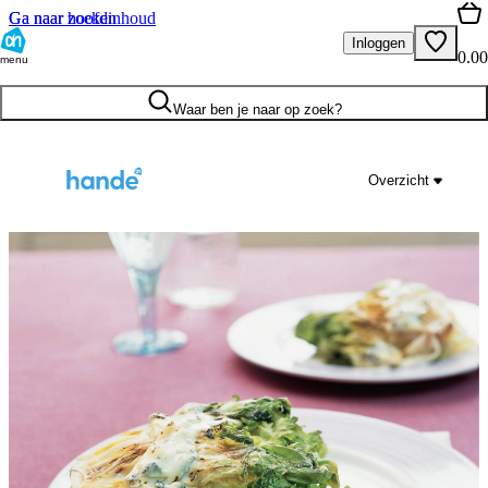
Ga naar hoofdinhoud
Ga naar zoeken
Inloggen
0.00
menu
Waar ben je naar op zoek?
Overzicht