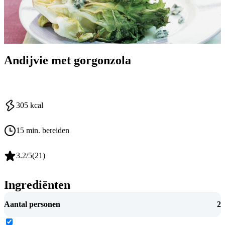
Andijvie met gorgonzola
305
kcal
15 min. bereiden
3.2
/5
(
21
)
Ingrediënten
Aantal personen
2