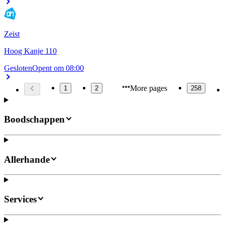
Zeist
Hoog Kanje 110
Gesloten
Opent om 08:00
More pages
1
2
258
Boodschappen
Allerhande
Services