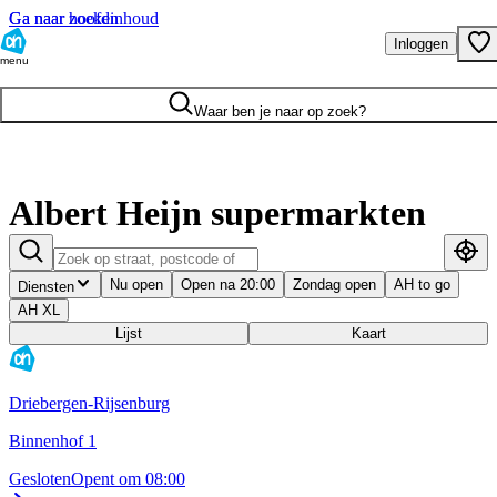
Ga naar hoofdinhoud
Ga naar zoeken
Inloggen
menu
Waar ben je naar op zoek?
Albert Heijn supermarkten
Nu open
Open na 20:00
Zondag open
AH to go
Diensten
AH XL
Lijst
Kaart
Driebergen-Rijsenburg
Binnenhof 1
Gesloten
Opent om 08:00