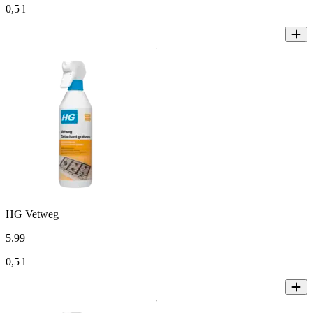
0,5 l
HG Vetweg
5
.
99
0,5 l