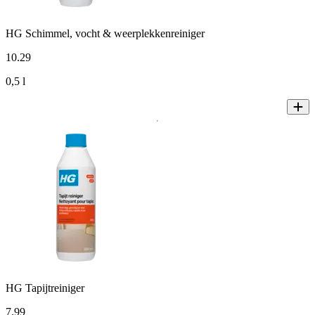
HG Schimmel, vocht & weerplekkenreiniger
10
.
29
0,5 l
HG Tapijtreiniger
7
.
99