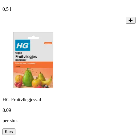
0,5 l
HG Fruitvliegjesval
8
.
09
per stuk
Kies