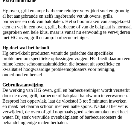
Extra informatie
Hg oven, grill en amp: barbecue reiniger verwijdert snel en grondig
al het aangebrande en zelfs ingebrande vet uit ovens, grills,
barbecues en ook van bakplaten. Het schoonmaken van aangekoekt
eten en vet in een oven, grill, barbecue of van de bakplaat is normaal
gesproken een hele klus, maar is vanaf nu eenvoudig te verwijderen
met HG oven, grill en amp: barbecue reiniger.
Hg doet wat het belooft
Hg ontwikkelt producten vanuit de gedachte dat specifieke
problemen om specifieke oplossingen vragen. HG biedt daarom een
ruime keuze schoonmaakmiddelen die bestaat uit specifieke en
kwalitatief hoogwaardige probleemoplossers voor reiniging,
onderhoud en herstel.
Gebruiksaanwijzing
De werking van HG oven, grill en barbecuereiniger wordt versterkt
door de oven, grill, barbecue of bakplaat handwarm te verwarmen.
Besproei het oppervlak, laat de vloeistof 3 tot 5 minuten inwerken
en maak het daarna schoon met een natte spons. Nadat al het vet is
verwijderd, de oven of grill nogmaals goed schoonmaken met heet
water. Bij sterk vervuilde ovenbakplaten of barbecueroosters de
behandeling enige malen herhalen.