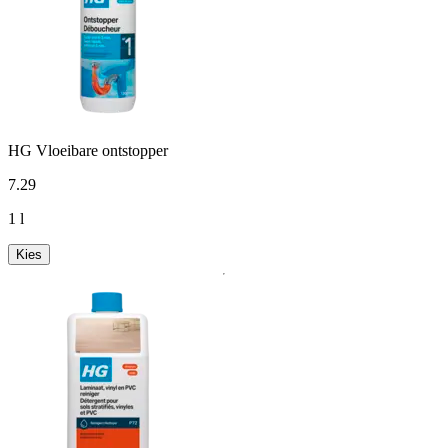
HG Vloeibare ontstopper
7
.
29
1 l
Kies