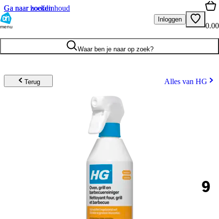
Ga naar hoofdinhoud
Ga naar zoeken
Inloggen
0.00
menu
Waar ben je naar op zoek?
Alles van HG
Terug
9
.