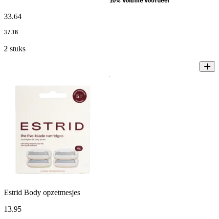
10% volume voordeel
33
.
64
37
.
38
2 stuks
Estrid Body opzetmesjes
13
.
95