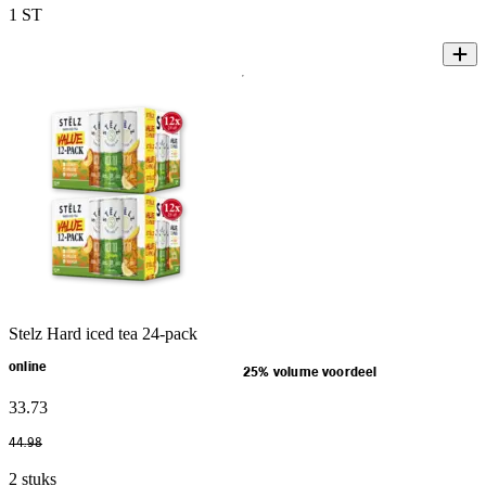
1 ST
Stelz Hard iced tea 24-pack
online
25% volume voordeel
33
.
73
44
.
98
2 stuks