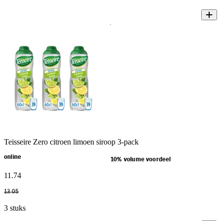
Teisseire Zero citroen limoen siroop 3-pack
online
10% volume voordeel
11
.
74
13
.
05
3 stuks