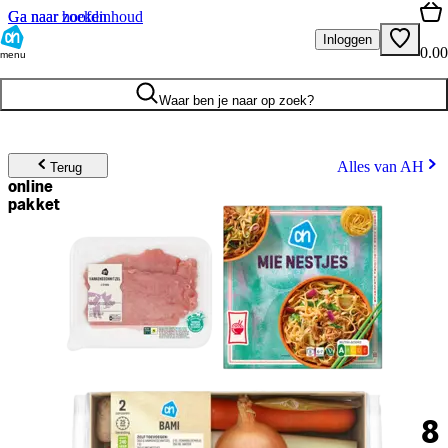
Ga naar hoofdinhoud
Ga naar zoeken
Inloggen
0.00
menu
Waar ben je naar op zoek?
Alles van AH
Terug
online
pakket
8