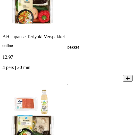
AH Japanse Teriyaki Verspakket
online
pakket
12
.
97
4 pers | 20 min