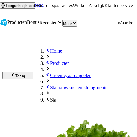
Ga naar hoofdinhoud
Ga naar zoeken
Win- en spaaracties
Winkels
Zakelijk
Klantenservice
Toegankelijkheid
Producten
Bonus
Recepten
Meer
Home
Producten
Groente, aardappelen
Terug
Sla, rauwkost en kiemgroenten
Sla