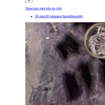
Slawraps met kip en rijst
30
min
30 minuten bereidingstijd