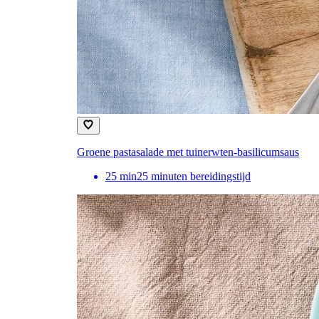
Groene pastasalade met tuinerwten-basilicumsaus
25
min
25 minuten bereidingstijd