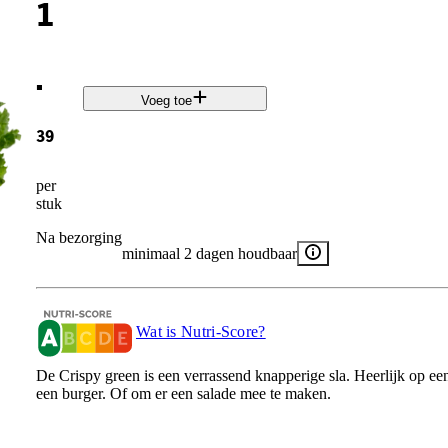
1
.
Voeg toe
39
per
stuk
Na bezorging
minimaal 2 dagen houdbaar
Wat is Nutri-Score?
De Crispy green is een verrassend knapperige sla. Heerlijk op ee
een burger. Of om er een salade mee te maken.