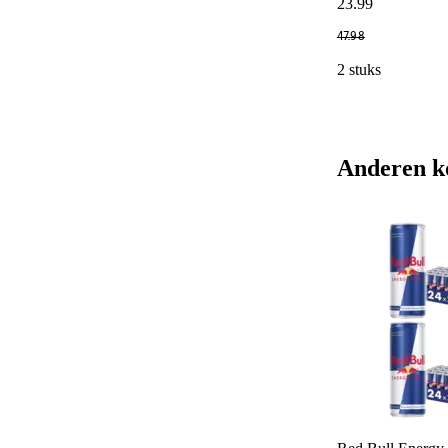
23
.
99
47
.
98
2 stuks
Anderen k