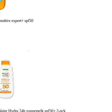
nsitive expert+ spf50
laire Hydra 24h zonnemelk spf50+ 2-pck