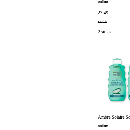
online
23
.
49
46
.
98
2 stuks
Ambre Solaire Sol
online