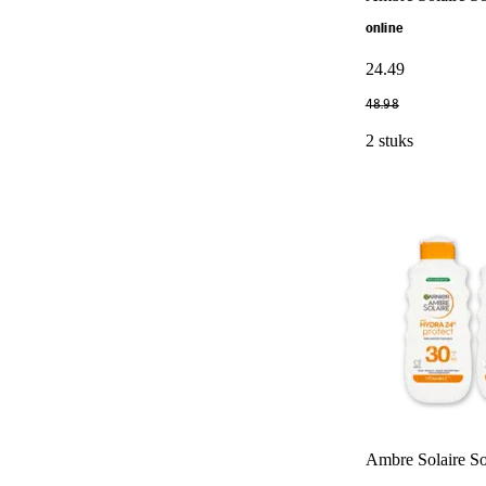
online
24
.
49
48
.
98
2 stuks
Ambre Solaire So