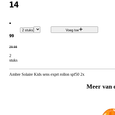
14
.
2 stuks
Voeg toe
99
29
.
98
2
stuks
Ambre Solaire Kids sens exprt rollon spf50 2x
Meer van 