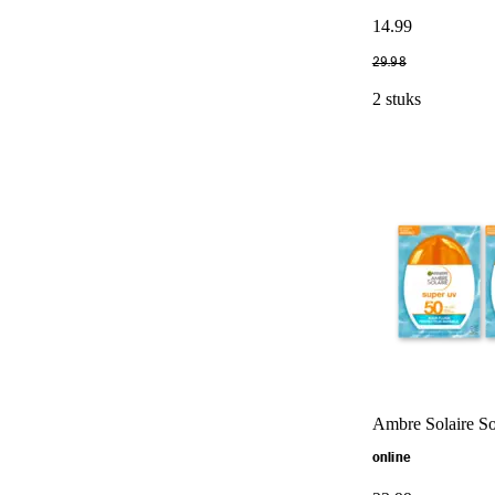
14
.
99
29
.
98
2 stuks
Ambre Solaire So
online