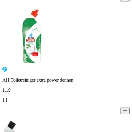
AH Toiletreiniger extra power dennen
1
.
19
1 l