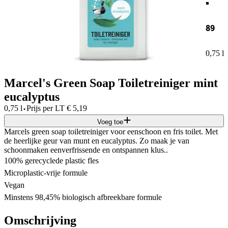
89
0,75 l
Marcel's Green Soap Toiletreiniger mint
eucalyptus
·
0,75 l
Prijs per
LT
€
5,19
Voeg toe
Marcels green soap toiletreiniger voor eenschoon en fris toilet. Met
de heerlijke geur van munt en eucalyptus. Zo maak je van
schoonmaken eenverfrissende en ontspannen klus..
100% gerecyclede plastic fles
Microplastic-vrije formule
Vegan
Minstens 98,45% biologisch afbreekbare formule
Omschrijving