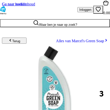
Ga naar hoofdinhoud
Ga naar zoeken
Inloggen
0.00
menu
Waar ben je naar op zoek?
Alles van Marcel's Green Soap
Terug
3
.