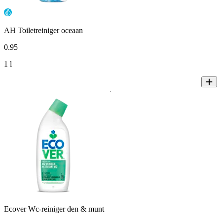
AH Toiletreiniger oceaan
0
.
95
1 l
Ecover Wc-reiniger den & munt