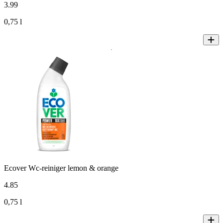
3
.
99
0,75 l
Ecover Wc-reiniger lemon & orange
4
.
85
0,75 l