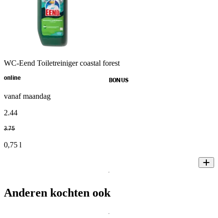
WC-Eend Toiletreiniger coastal forest
online
BONUS
vanaf maandag
2
.
44
3
.
75
0,75 l
Anderen kochten ook