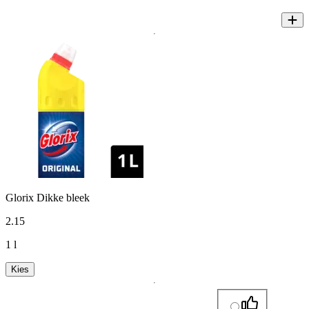
Glorix Dikke bleek
2
.
15
1 l
Kies