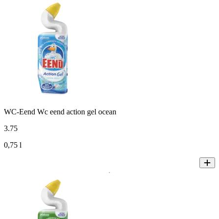
WC-Eend Wc eend action gel ocean
3
.
75
0,75 l