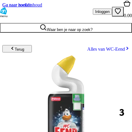
Ga naar hoofdinhoud
Ga naar zoeken
Inloggen
0.00
menu
Waar ben je naar op zoek?
Alles van WC-Eend
Terug
3
.