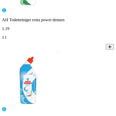
AH Toiletreiniger extra power dennen
1
.
19
1 l