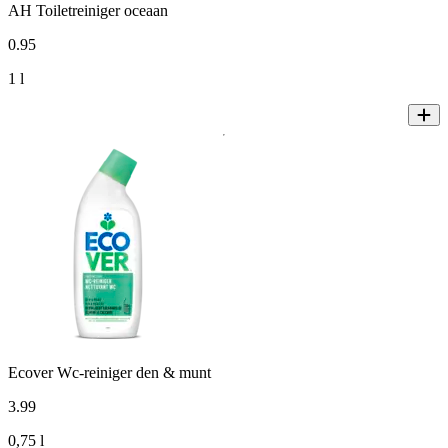
AH Toiletreiniger oceaan
0
.
95
1 l
Ecover Wc-reiniger den & munt
3
.
99
0,75 l