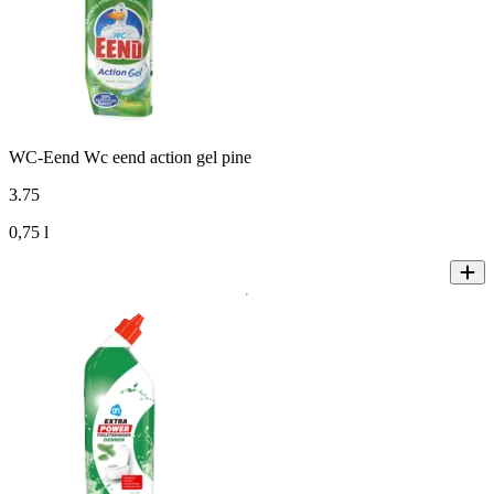
WC-Eend Wc eend action gel pine
3
.
75
0,75 l