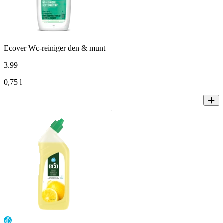
Ecover Wc-reiniger den & munt
3
.
99
0,75 l