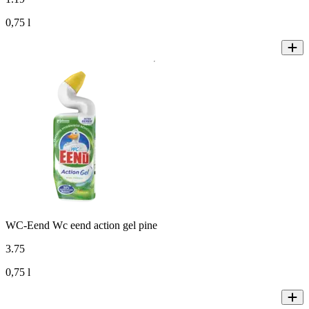
0,75 l
WC-Eend Wc eend action gel pine
3
.
75
0,75 l