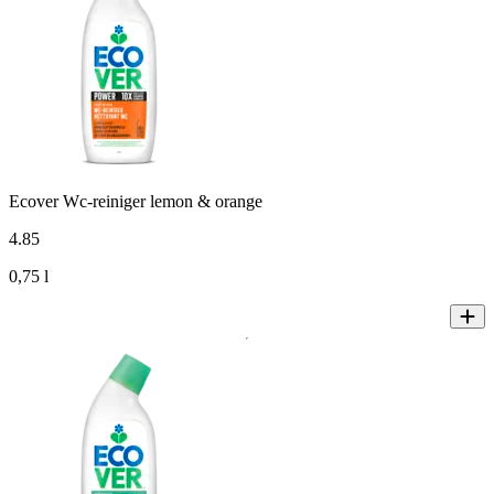
Ecover Wc-reiniger lemon & orange
4
.
85
0,75 l