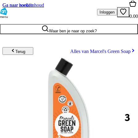
Ga naar hoofdinhoud
Ga naar zoeken
Inloggen
0.00
menu
Waar ben je naar op zoek?
Alles van Marcel's Green Soap
Terug
3
.