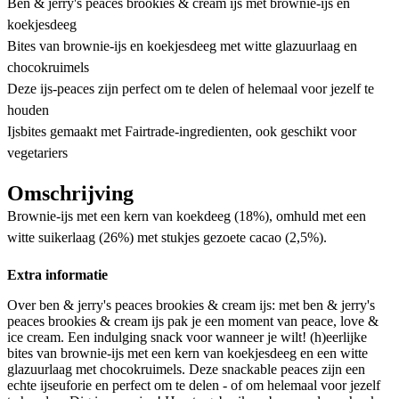
Ben & jerry's peaces brookies & cream ijs met brownie-ijs en
koekjesdeeg
Bites van brownie-ijs en koekjesdeeg met witte glazuurlaag en
chocokruimels
Deze ijs-peaces zijn perfect om te delen of helemaal voor jezelf te
houden
Ijsbites gemaakt met Fairtrade-ingredienten, ook geschikt voor
vegetariers
Omschrijving
Brownie-ijs met een kern van koekdeeg (18%), omhuld met een
witte suikerlaag (26%) met stukjes gezoete cacao (2,5%).
Extra informatie
Over ben & jerry's peaces brookies & cream ijs: met ben & jerry's
peaces brookies & cream ijs pak je een moment van peace, love &
ice cream. Een indulging snack voor wanneer je wilt! (h)eerlijke
bites van brownie-ijs met een kern van koekjesdeeg en een witte
glazuurlaag met chocokruimels. Deze snackable peaces zijn een
echte ijseuforie en perfect om te delen - of om helemaal voor jezelf