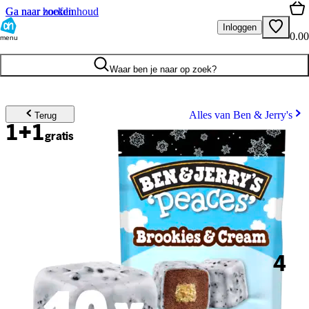
Ga naar hoofdinhoud
Ga naar zoeken
Inloggen
0.00
menu
Waar ben je naar op zoek?
Alles van Ben & Jerry's
Terug
1+1
gratis
4
.