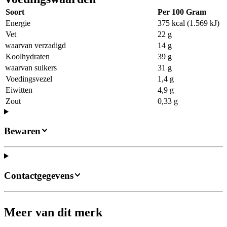
Soort
Per 100 Gram
Energie
375 kcal (1.569 kJ)
Vet
22 g
waarvan verzadigd
14 g
Koolhydraten
39 g
waarvan suikers
31 g
Voedingsvezel
1,4 g
Eiwitten
4,9 g
Zout
0,33 g
Bewaren
Contactgegevens
Meer van dit merk