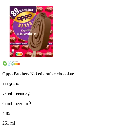
Oppo Brothers Naked double chocolate
1+1 gratis
vanaf maandag
Combineer nu
4
.
85
261 ml