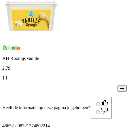
AH Roomijs vanille
2
.
79
1 l
Heeft de informatie op deze pagina je geholpen?
48652
-
08721274802214