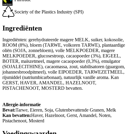
Society of the Plastics Industry (SPI)
Ingrediënten
Ingrediënten: gerehydrateerde magere MELK, suiker, kokosolie,
ROOM (8%), bloem (TARWE, volkoren TARWE), plantaardige
oliën (SOJA, zonnebloem), volle MELKPOEDER, magere
MELKPOEDER, glucosestroop, cacaopoeder (3%), EIGEEL,
BOTER, maïszetmeel, magere cacaopoeder (0,3%), emulgator
(SOJALECITHINE), cacaomassa, zout, stabilisatoren (guargom,
johannesbroodpitmeel), volle EIPOEDER, TARWEZETMEEL,
rijsmiddel (natriumbicarbonaat), natuurlijk vanille aroma. Kan
GERST, HAVER, AMANDEL, HAZELNOOT,
PISTACHENOOT, MOSTERD bevatten.
Allergie-informatie
Bevat:
Tarwe, Eieren, Soja, Glutenbevattende Granen, Melk
Kan bevatten:
Haver, Hazelnoot, Gerst, Amandel, Noten,
Pistachenoot, Mosterd
Voedingswaarden