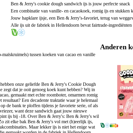
Ben & Jerry's cookie dough sandwich ijs is jouw perfecte snack
Een combinatie van vanille- en cacaokoek, romig ijs en stukken 
Jouw hapklare ijsje, een Ben & Jerry's-favoriet, terug van wegge
Alle ijs uit de fabriek in Hellendoorn bevat fairtrade-ingrediënten
Anderen k
-maïskruimels) tussen koeken van cacao en vanille
hebben onze geliefde Ben & Jerry's Cookie Dough
e zegt dat je ooit genoeg koek kunt hebben? Wij in
n cacao, gemaakt met echte roomboter, omarmen romig
 resultaat? Een decadente traktatie waar je helemaal
de bank te ploffen tijdens je favoriete serie, of als
vriezer, want deze sandwich gaat jouw nieuwe
t ijs bij -18. Over Ben & Jerry's: Ben & Jerry's wil
o zit elke bak Ben & Jerry's vol met (h)eerlijk ijs,
kcombinaties. Maar lekker ijs is niet het enige wat
 die gemaakt worden in de fabriek in Hellendoorn,