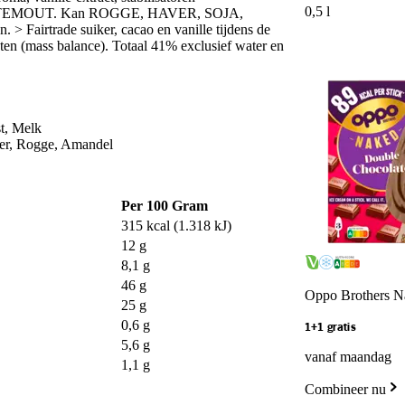
0,5 l
GERSTEMOUT. Kan ROGGE, HAVER, SOJA,
trade suiker, cacao en vanille tijdens de
ten (mass balance). Totaal 41% exclusief water en
t, Melk
ver, Rogge, Amandel
Per 100 Gram
315 kcal (1.318 kJ)
12 g
8,1 g
46 g
Oppo Brothers N
25 g
0,6 g
1+1 gratis
5,6 g
vanaf maandag
1,1 g
Combineer nu