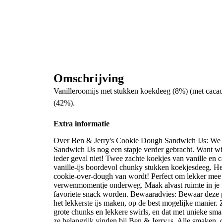
Omschrijving
Vanilleroomijs met stukken koekdeeg (8%) (met cacao
(42%).
Extra informatie
Over Ben & Jerry's Cookie Dough Sandwich IJs: We 
Sandwich IJs nog een stapje verder gebracht. Want wi
ieder geval niet! Twee zachte koekjes van vanille e
vanille-ijs boordevol chunky stukken koekjesdeeg. Het
cookie-over-dough van wordt! Perfect om lekker mee op 
verwenmomentje onderweg. Maak alvast ruimte in je 
favoriete snack worden. Bewaaradvies: Bewaar deze pin
het lekkerste ijs maken, op de best mogelijke manier. Z
grote chunks en lekkere swirls, en dat met unieke smaa
ze belangrijk vinden bij Ben & Jerry¿s. Alle smaken,