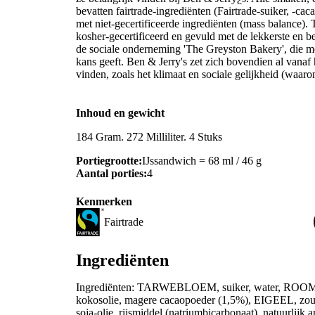
bevatten fairtrade-ingrediënten (Fairtrade-suiker, -ca
met niet-gecertificeerde ingrediënten (mass balance). T
kosher-gecertificeerd en gevuld met de lekkerste en 
de sociale onderneming 'The Greyston Bakery', die m
kans geeft. Ben & Jerry's zet zich bovendien al vanaf 
vinden, zoals het klimaat en sociale gelijkheid (wa
Inhoud en gewicht
184 Gram. 272 Milliliter. 4 Stuks
Portiegrootte:
IJssandwich = 68 ml / 46 g
Aantal porties:
4
Kenmerken
Fairtrade
Ingrediënten
Ingrediënten: TARWEBLOEM, suiker, water, ROOM
kokosolie, magere cacaopoeder (1,5%), EIGEEL, zou
soja-olie, rijsmiddel (natriumbicarbonaat), natuurlijk a