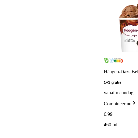
Häagen-Dazs Bel
1+1 gratis
vanaf maandag
Combineer nu
6
.
99
460 ml