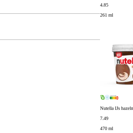
4
.
85
261 ml
Nutella IJs hazel
7
.
49
470 ml