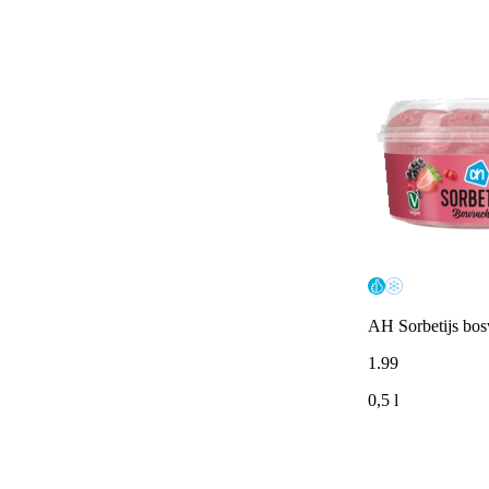
AH Sorbetijs bos
1
.
99
0,5 l