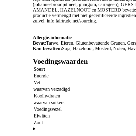
(johannesbroodpitmeel, guargom, carrageen), 
AMANDEL, HAZELNOOT en MOSTERD bevatten. > Fair
productie vermengd met niet-gecertificeerde ingrediën
zuivel. info.fairtrade.net/sourcing.
Allergie-informatie
Bevat:
Tarwe, Eieren, Glutenbevattende Granen, Gers
Kan bevatten:
Soja, Hazelnoot, Mosterd, Noten, Ha
Voedingswaarden
Soort
Energie
Vet
waarvan verzadigd
Koolhydraten
waarvan suikers
Voedingsvezel
Eiwitten
Zout