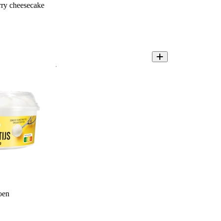
ry cheesecake
oen