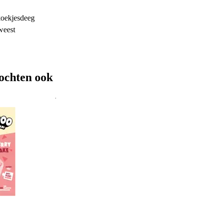
koekjesdeeg
weest
ochten ook