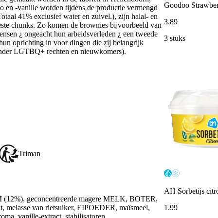
Goodoo Strawber
cao en -vanille worden tijdens de productie vermengd
otaal 41% exclusief water en zuivel.), zijn halal- en
3
.
89
beste chunks. Zo komen de brownies bijvoorbeeld van
ensen ¿ ongeacht hun arbeidsverleden ¿ een tweede
3 stuks
hun oprichting in voor dingen die zij belangrijk
aronder LGTBQ+ rechten en nieuwkomers).
Triman
AH Sorbetijs citr
 (12%), geconcentreerde magere MELK, BOTER,
t, melasse van rietsuiker, EIPOEDER, maïsmeel,
1
.
99
roma, vanille-extract, stabilisatoren