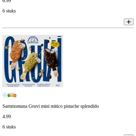
6
.
99
6 stuks
Sammontana Gruvi mini mitico pistache splendido
4
.
99
6 stuks