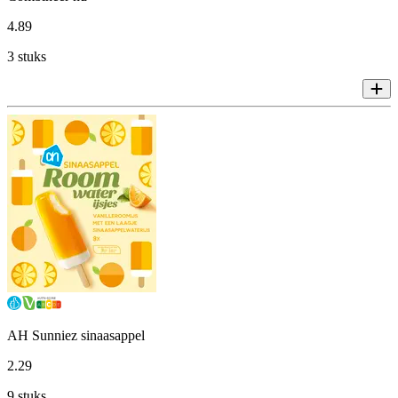
4
.
89
3 stuks
AH Sunniez sinaasappel
2
.
29
9 stuks