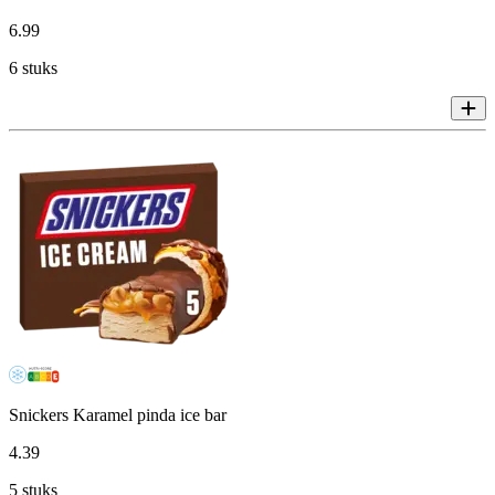
6
.
99
6 stuks
Snickers Karamel pinda ice bar
4
.
39
5 stuks