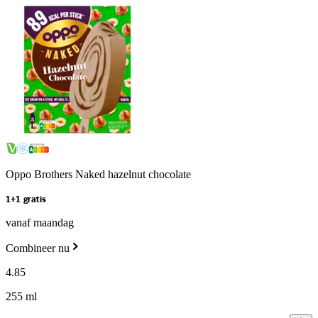
Oppo Brothers Naked hazelnut chocolate
1+1 gratis
vanaf maandag
Combineer nu
4
.
85
255 ml