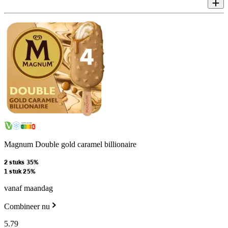
Magnum Double gold caramel billionaire
2 stuks 35%
1 stuk 25%
vanaf maandag
Combineer nu
5
.
79