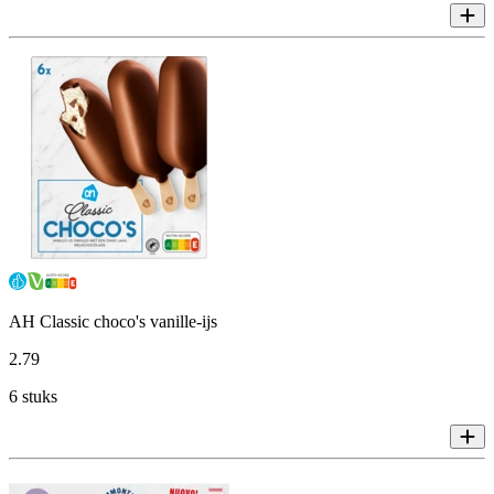
AH Classic choco's vanille-ijs
2
.
79
6 stuks