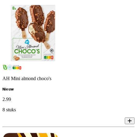
AH Mini almond choco's
Nieuw
2
.
99
8 stuks