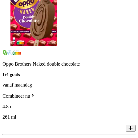
Oppo Brothers Naked double chocolate
1+1 gratis
vanaf maandag
Combineer nu
4
.
85
261 ml