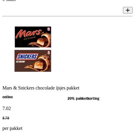
Mars & Snickers chocolade ijsjes pakket
online
20% pakketkorting
7
.
02
8
.
78
per pakket