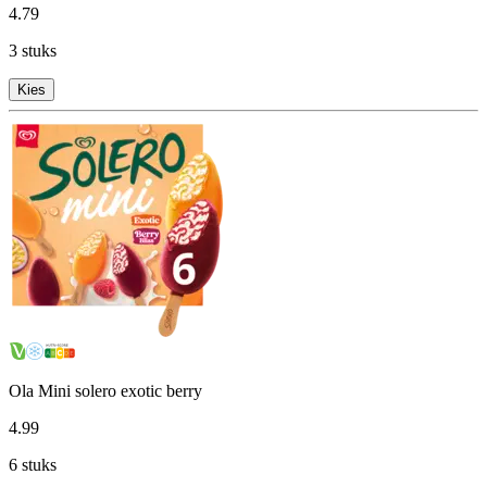
4
.
79
3 stuks
Kies
Ola Mini solero exotic berry
4
.
99
6 stuks