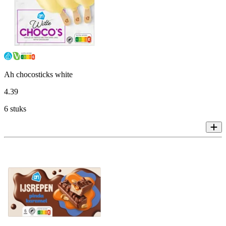
Ah chocosticks white
4
.
39
6 stuks