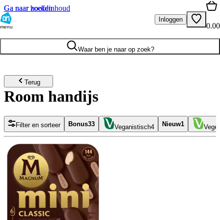
Ga naar hoofdinhoud
Ga naar zoeken
Inloggen
0.00
menu
Waar ben je naar op zoek?
Terug
Room handijs
Bonus
33
Nieuw
1
Filter en sorteer
Veganistisch
4
Veget