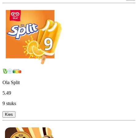
Ola Split
5
.
49
9 stuks
Kies