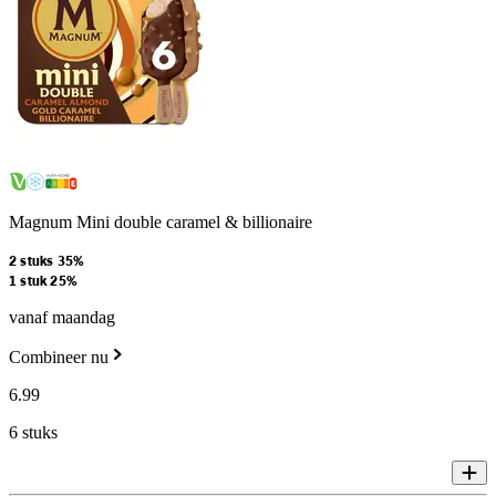
Magnum Mini double caramel & billionaire
2 stuks 35%
1 stuk 25%
vanaf maandag
Combineer nu
6
.
99
6 stuks