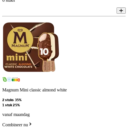
6 stuks
Magnum Mini classic almond white
2 stuks 35%
1 stuk 25%
vanaf maandag
Combineer nu