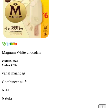
Magnum White chocolate
2 stuks 35%
1 stuk 25%
vanaf maandag
Combineer nu
6
.
99
6 stuks