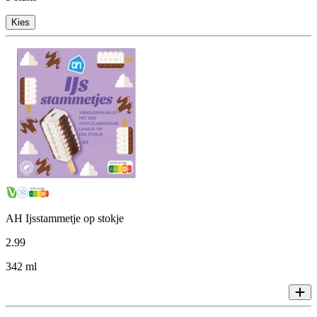
Kies
AH Ijsstammetje op stokje
2
.
99
342 ml