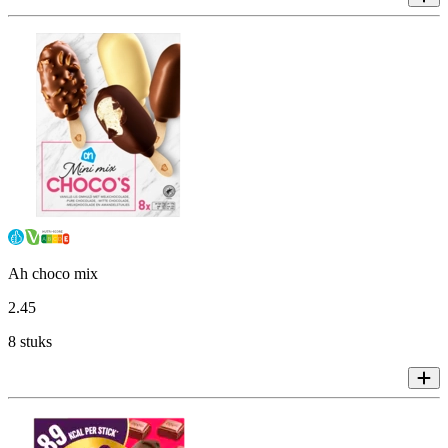
Ah choco mix
2
.
45
8 stuks