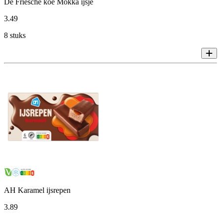
De Friesche koe Mokka ijsje
3
.
49
8 stuks
AH Karamel ijsrepen
3
.
89