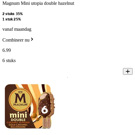
Magnum Mini utopia double hazelnut
2 stuks 35%
1 stuk 25%
vanaf maandag
Combineer nu
6
.
99
6 stuks