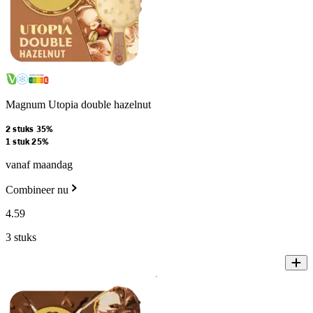
Magnum Utopia double hazelnut
2 stuks 35%
1 stuk 25%
vanaf maandag
Combineer nu
4
.
59
3 stuks