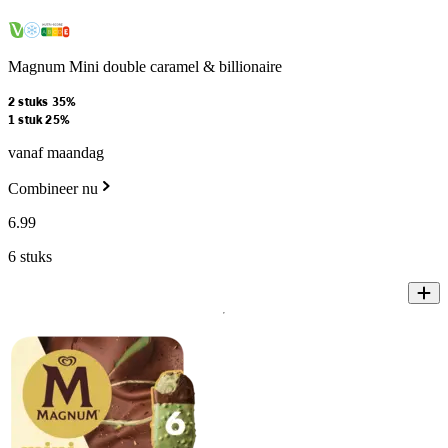
Magnum Mini double caramel & billionaire
2 stuks 35%
1 stuk 25%
vanaf maandag
Combineer nu
6
.
99
6 stuks