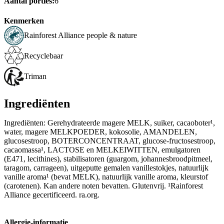
Aantal porties:
6
Kenmerken
Rainforest Alliance people & nature
Recyclebaar
Triman
Ingrediënten
Ingrediënten: Gerehydrateerde magere MELK, suiker, cacaoboter¹,
water, magere MELKPOEDER, kokosolie, AMANDELEN,
glucosestroop, BOTERCONCENTRAAT, glucose-fructosestroop,
cacaomassa¹, LACTOSE en MELKEIWITTEN, emulgatoren
(E471, lecithines), stabilisatoren (guargom, johannesbroodpitmeel,
taragom, carrageen), uitgeputte gemalen vanillestokjes, natuurlijk
vanille aroma¹ (bevat MELK), natuurlijk vanille aroma, kleurstof
(carotenen). Kan andere noten bevatten. Glutenvrij. ¹Rainforest
Alliance gecertificeerd. ra.org.
Allergie-informatie