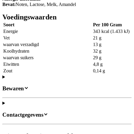
Bevat:
Noten, Lactose, Melk, Amandel
Voedingswaarden
Soort
Per 100 Gram
Energie
343 kcal (1.433 kJ)
Vet
21 g
waarvan verzadigd
13 g
Koolhydraten
32 g
waarvan suikers
29 g
Eiwitten
4,8 g
Zout
0,14 g
Bewaren
Contactgegevens