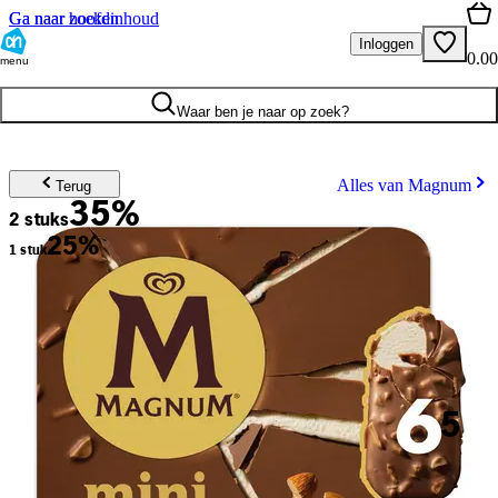
Ga naar hoofdinhoud
Ga naar zoeken
Inloggen
0.00
menu
Waar ben je naar op zoek?
Alles van Magnum
Terug
35%
2 stuks
25%
1 stuk
5
.