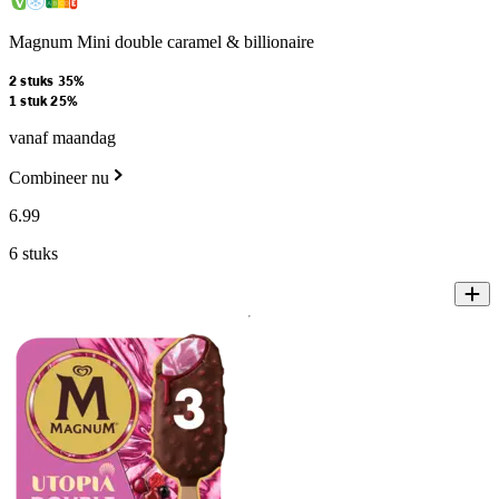
Magnum Mini double caramel & billionaire
2 stuks 35%
1 stuk 25%
vanaf maandag
Combineer nu
6
.
99
6 stuks