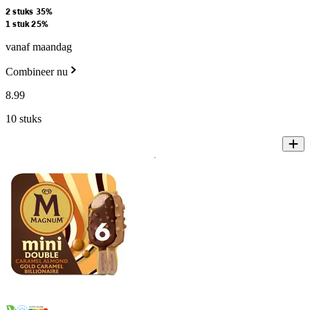
2 stuks 35%
1 stuk 25%
vanaf maandag
Combineer nu
8
.
99
10 stuks