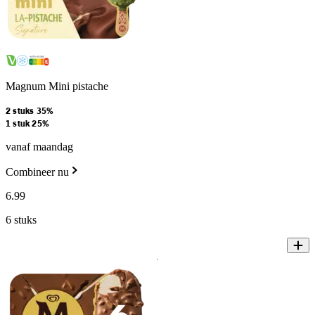
Magnum Mini pistache
2 stuks 35%
1 stuk 25%
vanaf maandag
Combineer nu
6
.
99
6 stuks