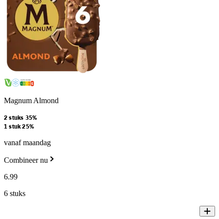
Magnum Almond
2 stuks 35%
1 stuk 25%
vanaf maandag
Combineer nu
6
.
99
6 stuks