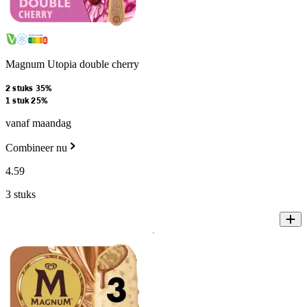
Magnum Utopia double cherry
2 stuks 35%
1 stuk 25%
vanaf maandag
Combineer nu
4
.
59
3 stuks