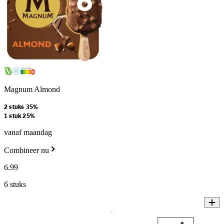
Magnum Almond
2 stuks 35%
1 stuk 25%
vanaf maandag
Combineer nu
6
.
99
6 stuks