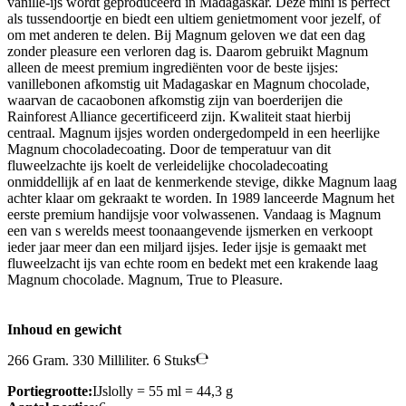
vanille-ijs wordt geproduceerd in Madagaskar. Deze mini is perfect
als tussendoortje en biedt een ultiem genietmoment voor jezelf, of
om met anderen te delen. Bij Magnum geloven we dat een dag
zonder pleasure een verloren dag is. Daarom gebruikt Magnum
alleen de meest premium ingrediënten voor de beste ijsjes:
vanillebonen afkomstig uit Madagaskar en Magnum chocolade,
waarvan de cacaobonen afkomstig zijn van boerderijen die
Rainforest Alliance gecertificeerd zijn. Kwaliteit staat hierbij
centraal. Magnum ijsjes worden ondergedompeld in een heerlijke
Magnum chocoladecoating. Door de temperatuur van dit
fluweelzachte ijs koelt de verleidelijke chocoladecoating
onmiddellijk af en laat de kenmerkende stevige, dikke Magnum laag
achter klaar om gekraakt te worden. In 1989 lanceerde Magnum het
eerste premium handijsje voor volwassenen. Vandaag is Magnum
een van s werelds meest toonaangevende ijsmerken en verkoopt
ieder jaar meer dan een miljard ijsjes. Ieder ijsje is gemaakt met
fluweelzacht ijs van echte room en bedekt met een krakende laag
Magnum chocolade. Magnum, True to Pleasure.
Inhoud en gewicht
266 Gram. 330 Milliliter. 6 Stuks
Portiegrootte:
IJslolly = 55 ml = 44,3 g