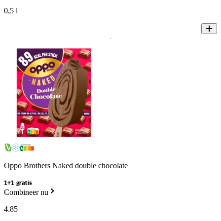
0,5 l
Oppo Brothers Naked double chocolate
1+1 gratis
Combineer nu
4
.
85