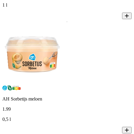
1 l
AH Sorbetijs meloen
1
.
99
0,5 l