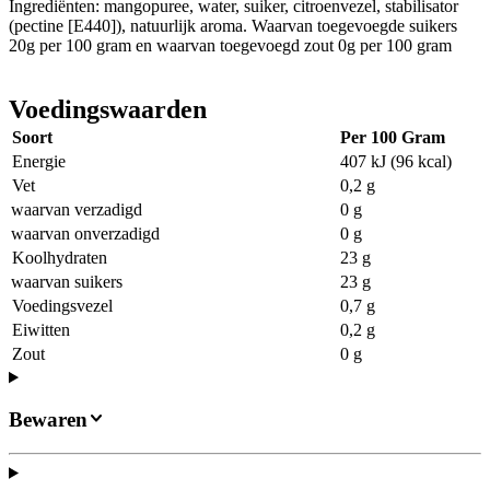
Ingrediënten: mangopuree, water, suiker, citroenvezel, stabilisator
(pectine [E440]), natuurlijk aroma. Waarvan toegevoegde suikers
20g per 100 gram en waarvan toegevoegd zout 0g per 100 gram
Voedingswaarden
Soort
Per 100 Gram
Energie
407 kJ (96 kcal)
Vet
0,2 g
waarvan verzadigd
0 g
waarvan onverzadigd
0 g
Koolhydraten
23 g
waarvan suikers
23 g
Voedingsvezel
0,7 g
Eiwitten
0,2 g
Zout
0 g
Bewaren