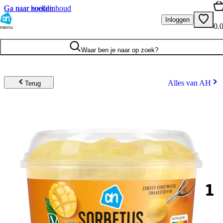
Ga naar hoofdinhoud
Ga naar zoeken
Inloggen
0.
menu
Waar ben je naar op zoek?
Alles van AH
Terug
1
.