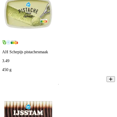
AH Schepijs pistachesmaak
3
.
49
450 g