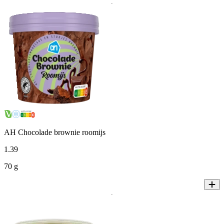
AH Chocolade brownie roomijs
1
.
39
70 g