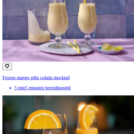
Frozen mango piña colada mocktail
5
min
5 minuten bereidingstijd