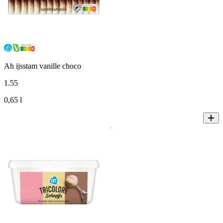
Ah ijsstam vanille choco
1
.
55
0,65 l