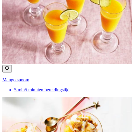
Mango spoom
5
min
5 minuten bereidingstijd