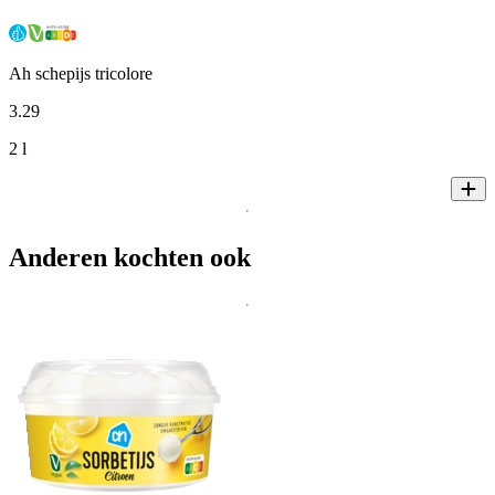
Ah schepijs tricolore
3
.
29
2 l
Anderen kochten ook