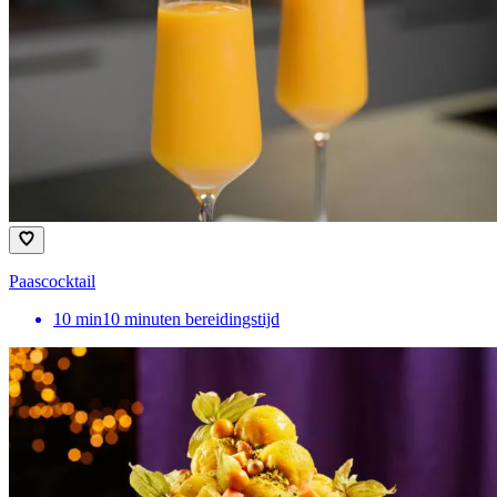
Paascocktail
10
min
10 minuten bereidingstijd