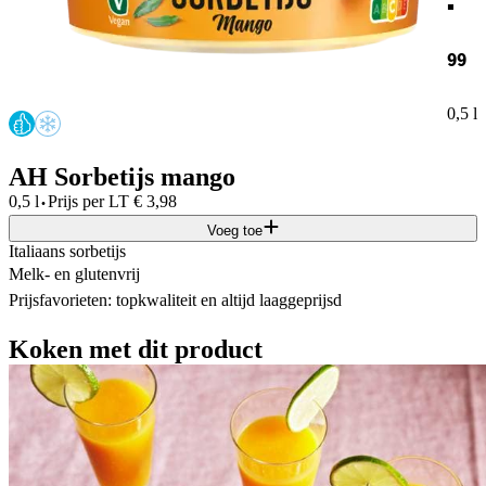
99
0,5 l
AH Sorbetijs mango
·
0,5 l
Prijs per
LT
€
3,98
Voeg toe
Italiaans sorbetijs
Melk- en glutenvrij
Prijsfavorieten: topkwaliteit en altijd laaggeprijsd
Koken met dit product