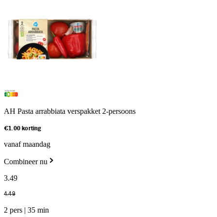
AH Pasta arrabbiata verspakket 2-persoons
€1.00 korting
vanaf maandag
Combineer nu
3
.
49
4
.
49
2 pers | 35 min