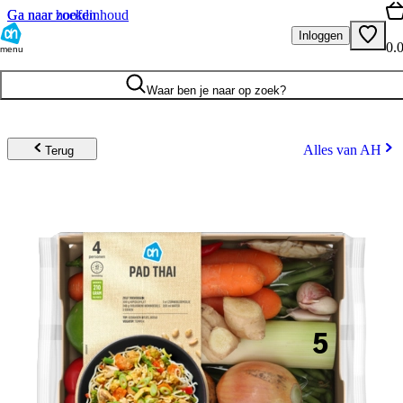
Ga naar hoofdinhoud
Ga naar zoeken
Inloggen
0.
menu
Waar ben je naar op zoek?
Alles van AH
Terug
5
.