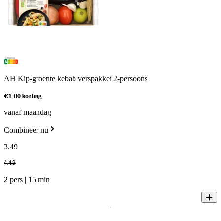
AH Kip-groente kebab verspakket 2-persoons
€1.00 korting
vanaf maandag
Combineer nu
3
.
49
4
.
49
2 pers | 15 min