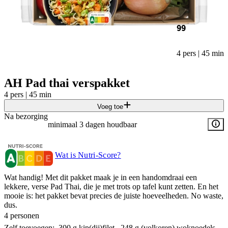
99
4 pers | 45 min
AH Pad thai verspakket
4 pers | 45 min
Voeg toe
Na bezorging
minimaal 3 dagen houdbaar
Wat is Nutri-Score?
Wat handig! Met dit pakket maak je in een handomdraai een
lekkere, verse Pad Thai, die je met trots op tafel kunt zetten. En het
mooie is: het pakket bevat precies de juiste hoeveelheden. No waste,
dus.
4 personen
Zelf toevoegen:. 300 g kip(dij)filet . 248 g (volkoren) woknoedels .