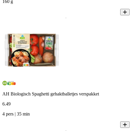
160 g
AH Biologisch Spaghetti gehaktballetjes verspakket
6
.
49
4 pers | 35 min