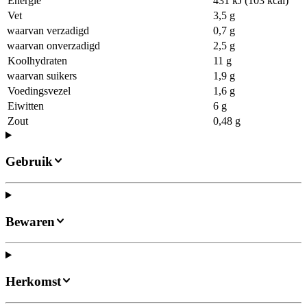
Energie
431 kJ (103 kcal)
Vet
3,5 g
waarvan verzadigd
0,7 g
waarvan onverzadigd
2,5 g
Koolhydraten
11 g
waarvan suikers
1,9 g
Voedingsvezel
1,6 g
Eiwitten
6 g
Zout
0,48 g
Gebruik
Bewaren
Herkomst