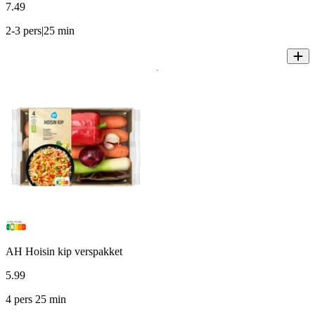
7
.
49
2-3 pers|25 min
AH Hoisin kip verspakket
5
.
99
4 pers 25 min