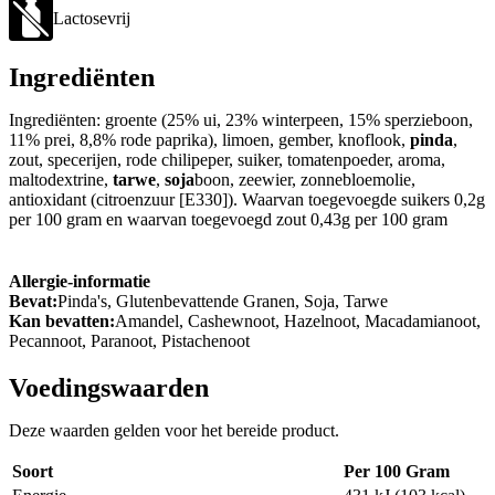
Lactosevrij
Ingrediënten
Ingrediënten: groente (25% ui, 23% winterpeen, 15% sperzieboon,
11% prei, 8,8% rode paprika), limoen, gember, knoflook,
pinda
,
zout, specerijen, rode chilipeper, suiker, tomatenpoeder, aroma,
maltodextrine,
tarwe
,
soja
boon, zeewier, zonnebloemolie,
antioxidant (citroenzuur [E330]). Waarvan toegevoegde suikers 0,2g
per 100 gram en waarvan toegevoegd zout 0,43g per 100 gram
Allergie-informatie
Bevat:
Pinda's, Glutenbevattende Granen, Soja, Tarwe
Kan bevatten:
Amandel, Cashewnoot, Hazelnoot, Macadamianoot,
Pecannoot, Paranoot, Pistachenoot
Voedingswaarden
Deze waarden gelden voor het bereide product.
Soort
Per 100 Gram