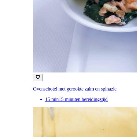
Ovenschotel met gerookte zalm en spinazie
15
min
15 minuten bereidingstijd