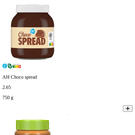
AH Choco spread
2
.
65
750 g