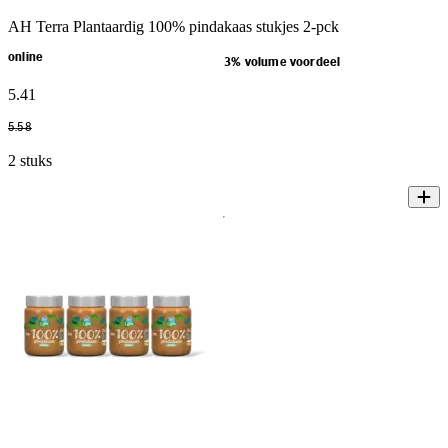
AH Terra Plantaardig 100% pindakaas stukjes 2-pck
online
3% volume voordeel
5
.
41
5
.
58
2 stuks