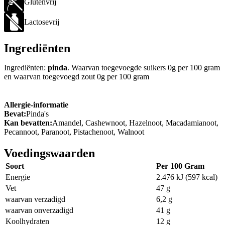
Glutenvrij
Lactosevrij
Ingrediënten
Ingrediënten:
pinda
. Waarvan toegevoegde suikers 0g per 100 gram
en waarvan toegevoegd zout 0g per 100 gram
Allergie-informatie
Bevat:
Pinda's
Kan bevatten:
Amandel, Cashewnoot, Hazelnoot, Macadamianoot,
Pecannoot, Paranoot, Pistachenoot, Walnoot
Voedingswaarden
Soort
Per 100 Gram
Energie
2.476 kJ (597 kcal)
Vet
47 g
waarvan verzadigd
6,2 g
waarvan onverzadigd
41 g
Koolhydraten
12 g