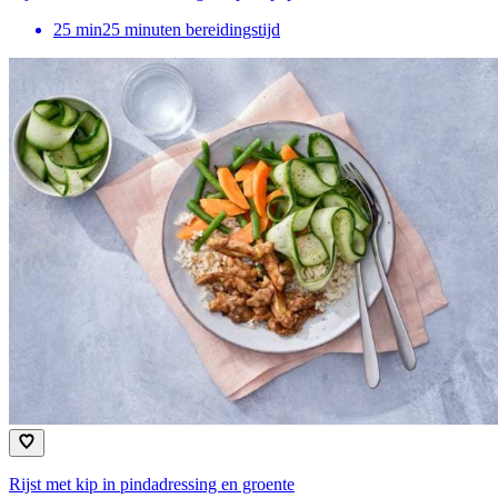
25
min
25 minuten bereidingstijd
Rijst met kip in pindadressing en groente