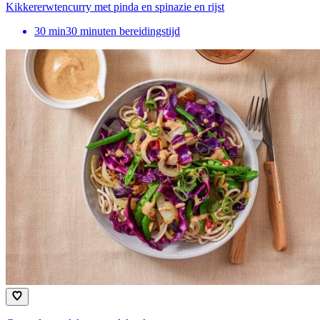
Kikkererwtencurry met pinda en spinazie en rijst
30
min
30 minuten bereidingstijd