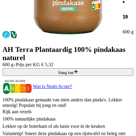
19
600 g
AH Terra Plantaardig 100% pindakaas
naturel
·
600 g
Prijs per
KG
€
5,32
Voeg toe
Wat is Nutri-Score?
100% pindakaas gemaakt van niets anders dan pinda's. Lekker
smeuïg! Populair bij jong en oud!
Rijk aan vezels
100% natuurlijke pindakaas
Lekker op de boterham of als basis voor in de keuken
Variatietip! Smeer deze pindakaas op een rijstwafel en beleg met