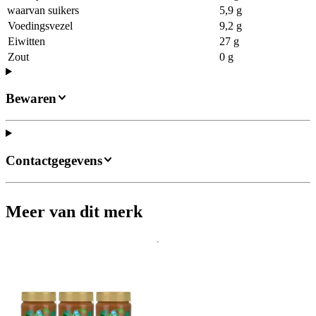
waarvan suikers
5,9 g
Voedingsvezel
9,2 g
Eiwitten
27 g
Zout
0 g
Bewaren
Contactgegevens
Meer van dit merk