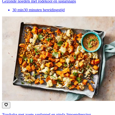
Gezonde noedels met rodekool en sugarsnaps
30
min
30 minuten bereidingstijd
Traybake met zoete aardappel en pinda-limoendressing