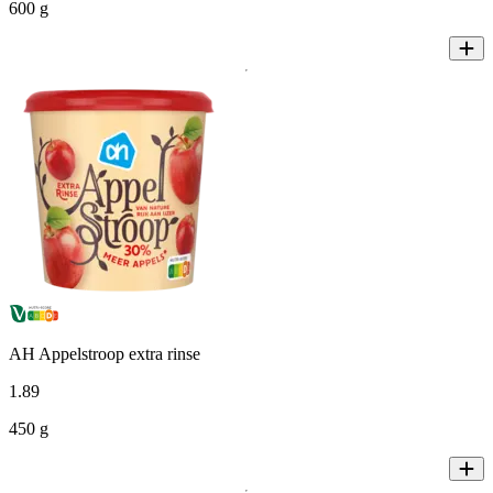
600 g
AH Appelstroop extra rinse
1
.
89
450 g