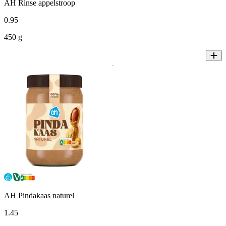
AH Rinse appelstroop
0
.
95
450 g
AH Pindakaas naturel
1
.
45