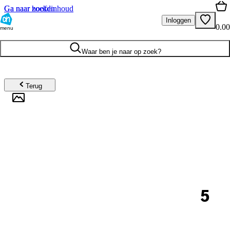
Ga naar hoofdinhoud
Ga naar zoeken
Inloggen
0.00
menu
Waar ben je naar op zoek?
Terug
5
.