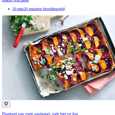
Baked feta pasta
20
min
20 minuten bereidingstijd
Plaattaart van zoete aardappel, rode biet en feta