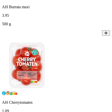
AH Burrata maxi
3
.
95
500 g
AH Cherrytomaten
1
.
09