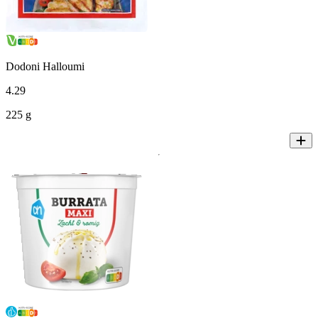
Dodoni Halloumi
4
.
29
225 g