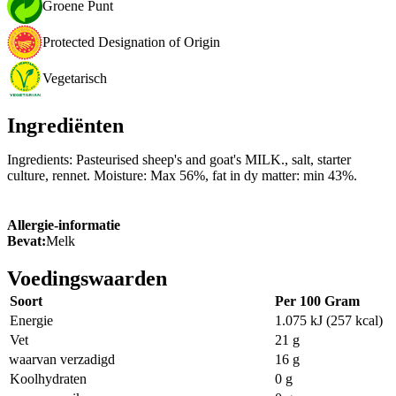
Groene Punt
Protected Designation of Origin
Vegetarisch
Ingrediënten
Ingredients: Pasteurised sheep's and goat's MILK., salt, starter
culture, rennet. Moisture: Max 56%, fat in dy matter: min 43%.
Allergie-informatie
Bevat:
Melk
Voedingswaarden
Soort
Per 100 Gram
Energie
1.075 kJ (257 kcal)
Vet
21 g
waarvan verzadigd
16 g
Koolhydraten
0 g