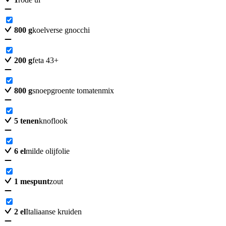
800
g
koelverse gnocchi
200
g
feta 43+
800
g
snoepgroente tomatenmix
5
tenen
knoflook
6
el
milde olijfolie
1
mespunt
zout
2
el
Italiaanse kruiden