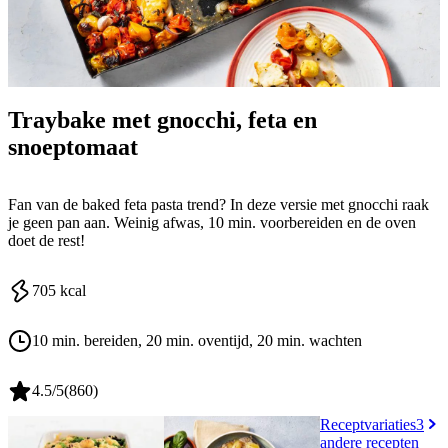
Traybake met gnocchi, feta en
snoeptomaat
Fan van de baked feta pasta trend? In deze versie met gnocchi raak
je geen pan aan. Weinig afwas, 10 min. voorbereiden en de oven
doet de rest!
705
kcal
10 min. bereiden
, 20 min. oventijd
, 20 min. wachten
4.5
/5
(
860
)
Receptvariaties
3
andere recepten