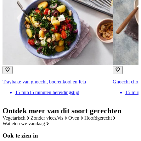
Traybake van gnocchi, boerenkool en feta
Gnocchi chor
15
min
15 minuten bereidingstijd
15
min
Ontdek meer van dit soort gerechten
vegetarisch
zonder vlees/vis
oven
hoofdgerecht
wat eten we vandaag
Ook te zien in