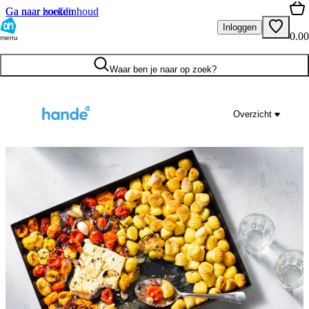
Ga naar hoofdinhoud
Ga naar zoeken
Inloggen
0.00
menu
Waar ben je naar op zoek?
Overzicht