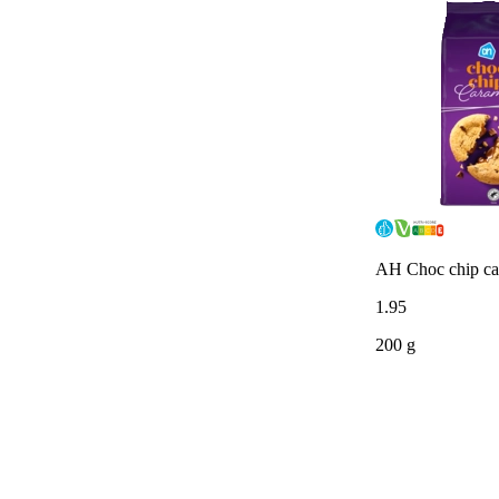
AH Choc chip ca
1
.
95
200 g