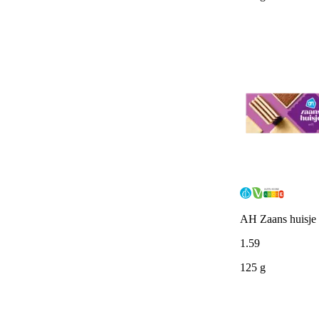
AH Zaans huisje 
1
.
59
125 g