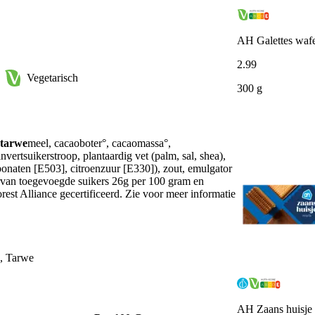
AH Galettes wafe
2
.
99
Vegetarisch
300 g
tarwe
meel, cacaoboter°, cacaomassa°,
invertsuikerstroop, plantaardig vet (palm, sal, shea),
naten [E503], citroenzuur [E330]), zout, emulgator
arvan toegevoegde suikers 26g per 100 gram en
st Alliance gecertificeerd. Zie voor meer informatie
e, Tarwe
AH Zaans huisje