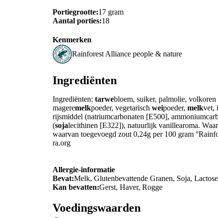
Portiegrootte:
17 gram
Aantal porties:
18
Kenmerken
Rainforest Alliance people & nature
Ingrediënten
Ingrediënten:
tarwe
bloem, suiker, palmolie, volkoren
magere
melk
poeder, vegetarisch
wei
poeder,
melk
vet, 
rijsmiddel (natriumcarbonaten [E500], ammoniumcarbo
(
soja
lecithinen [E322]), natuurlijk vanillearoma. Wa
waarvan toegevoegd zout 0,24g per 100 gram °Rainfore
ra.org
Allergie-informatie
Bevat:
Melk, Glutenbevattende Granen, Soja, Lactos
Kan bevatten:
Gerst, Haver, Rogge
Voedingswaarden