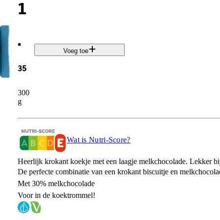
1
.
Voeg toe
35
300
g
Wat is Nutri-Score?
Heerlijk krokant koekje met een laagje melkchocolade. Lekker bij 
De perfecte combinatie van een krokant biscuitje en melkchocola
Met 30% melkchocolade​
Voor in de koektrommel!​