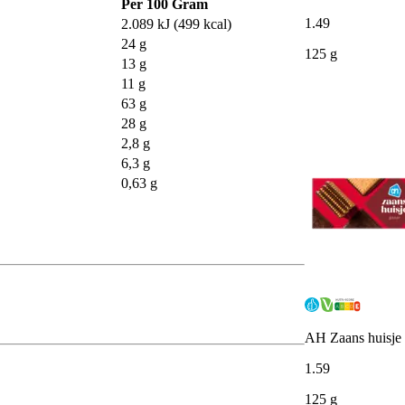
Per 100 Gram
1
.
49
2.089 kJ (499 kcal)
24 g
125 g
13 g
11 g
63 g
28 g
2,8 g
6,3 g
0,63 g
AH Zaans huisje 
1
.
59
125 g