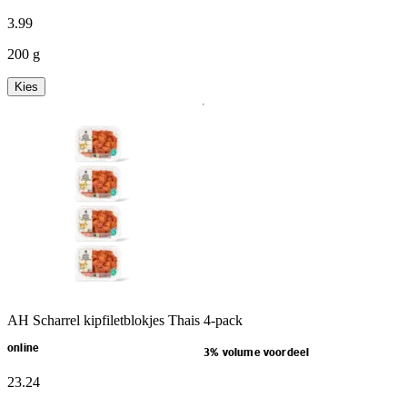
3
.
99
200 g
Kies
AH Scharrel kipfiletblokjes Thais 4-pack
online
3% volume voordeel
23
.
24