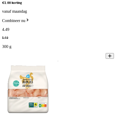
€1.00 korting
vanaf maandag
Combineer nu
4
.
49
5
.
49
300 g