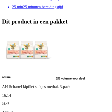
25
min
25 minuten bereidingstijd
Dit product in een pakket
online
2% volume voordeel
AH Scharrel kipfilet stukjes roerbak 3-pack
16
.
14
16
.
47