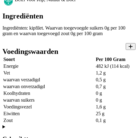
Ingrediënten
Ingrediënten: kipfilet. Waarvan toegevoegde suikers 0g per 100
gram en waarvan toegevoegd zout 0g per 100 gram
Voedingswaarden
Soort
Per 100 Gram
Energie
482 kJ (114 kcal)
Vet
1,2 g
waarvan verzadigd
0,5 g
waarvan onverzadigd
0,7 g
Koolhydraten
0 g
waarvan suikers
0 g
Voedingsvezel
1,6 g
Eiwitten
25 g
Zout
0,1 g