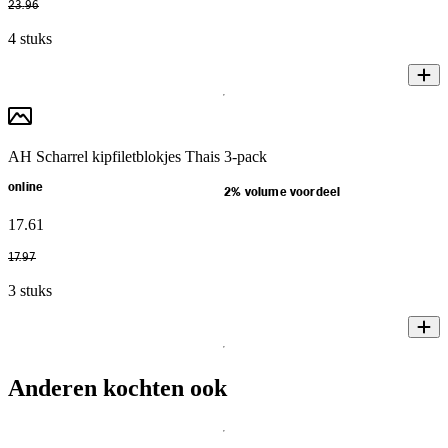
23
.
96
4 stuks
AH Scharrel kipfiletblokjes Thais 3-pack
online
2% volume voordeel
17
.
61
17
.
97
3 stuks
Anderen kochten ook