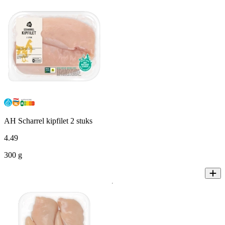
AH Scharrel kipfilet 2 stuks
4
.
49
300 g