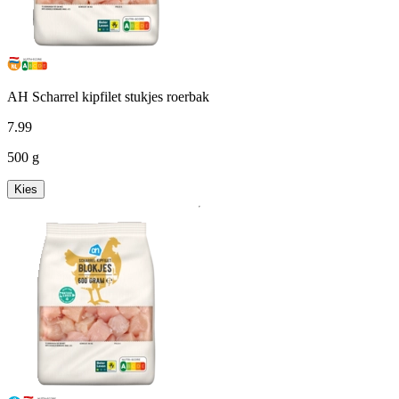
AH Scharrel kipfilet stukjes roerbak
7
.
99
500 g
Kies