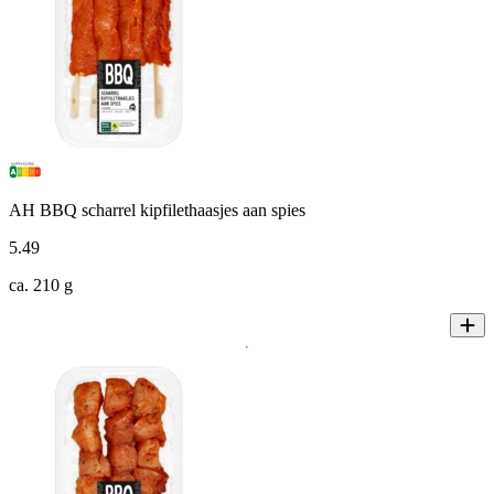
AH BBQ scharrel kipfilethaasjes aan spies
5
.
49
ca. 210 g