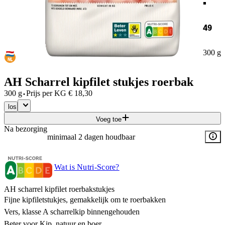
49
300 g
AH Scharrel kipfilet stukjes roerbak
·
300 g
Prijs per
KG
€
18,30
los
Voeg toe
Na bezorging
minimaal 2 dagen houdbaar
Wat is Nutri-Score?
AH scharrel kipfilet roerbakstukjes
Fijne kipfiletstukjes, gemakkelijk om te roerbakken
Vers, klasse A scharrelkip binnengehouden
Beter voor Kip, natuur en boer