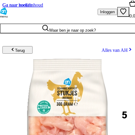
Ga naar hoofdinhoud
Ga naar zoeken
Inloggen
0.
menu
Waar ben je naar op zoek?
Alles van AH
Terug
5
.