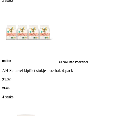
3 stuks
online
3% volume voordeel
AH Scharrel kipfilet stukjes roerbak 4-pack
21
.
30
21
.
96
4 stuks