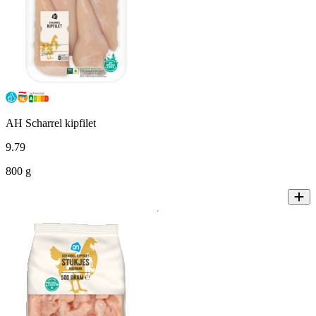
AH Scharrel kipfilet
9
.
79
800 g