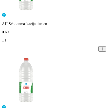
AH Schoonmaakazijn citroen
0
.
69
1 l