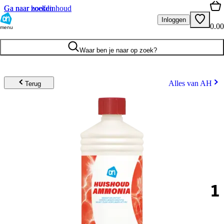
Ga naar hoofdinhoud
Ga naar zoeken
Inloggen
0.00
menu
Waar ben je naar op zoek?
Alles van AH
Terug
1
.