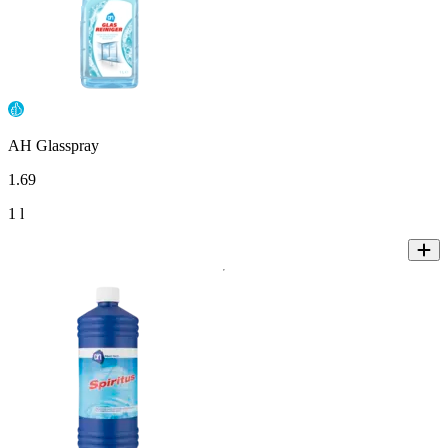
AH Glasspray
1
.
69
1 l