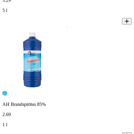
3
.
29
5 l
AH Brandspiritus 85%
2
.
69
1 l