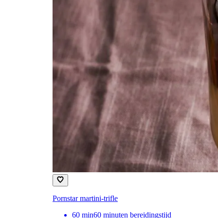
Pornstar martini-trifle
60
min
60 minuten bereidingstijd