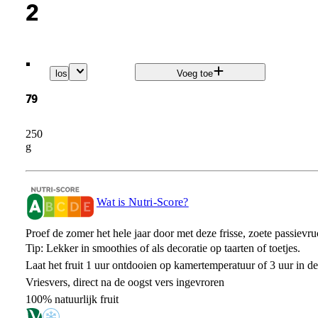
2
.
los
Voeg toe
79
250
g
Wat is Nutri-Score?
Proef de zomer het hele jaar door met deze frisse, zoete passievru
Tip: Lekker in smoothies of als decoratie op taarten of toetjes.
Laat het fruit 1 uur ontdooien op kamertemperatuur of 3 uur in d
Vriesvers, direct na de oogst vers ingevroren
100% natuurlijk fruit