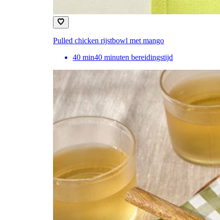
Pulled chicken rijstbowl met mango
40
min
40 minuten bereidingstijd