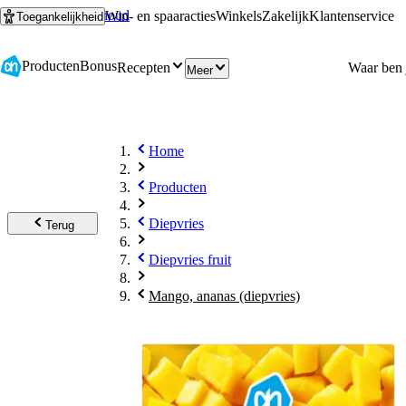
Ga naar hoofdinhoud
Ga naar zoeken
Win- en spaaracties
Winkels
Zakelijk
Klantenservice
Toegankelijkheid
Producten
Bonus
Recepten
Meer
Home
Producten
Diepvries
Terug
Diepvries fruit
Mango, ananas (diepvries)