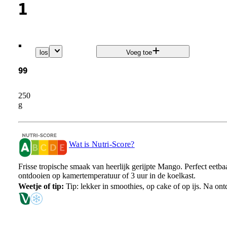
1
.
los
Voeg toe
99
250
g
Wat is Nutri-Score?
Frisse tropische smaak van heerlijk gerijpte Mango. Perfect eetb
ontdooien op kamertemperatuur of 3 uur in de koelkast.
Weetje of tip:
Tip: lekker in smoothies, op cake of op ijs. Na on