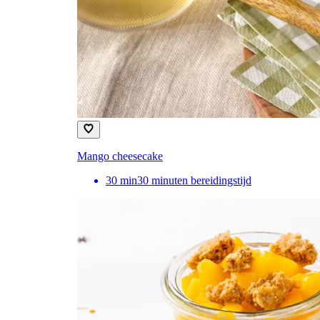
Mango cheesecake
30
min
30 minuten bereidingstijd