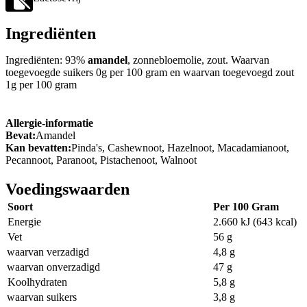
Ingrediënten
Ingrediënten: 93%
amandel
, zonnebloemolie, zout. Waarvan
toegevoegde suikers 0g per 100 gram en waarvan toegevoegd zout
1g per 100 gram
Allergie-informatie
Bevat:
Amandel
Kan bevatten:
Pinda's, Cashewnoot, Hazelnoot, Macadamianoot,
Pecannoot, Paranoot, Pistachenoot, Walnoot
Voedingswaarden
Soort
Per 100 Gram
Energie
2.660 kJ (643 kcal)
Vet
56 g
waarvan verzadigd
4,8 g
waarvan onverzadigd
47 g
Koolhydraten
5,8 g
waarvan suikers
3,8 g