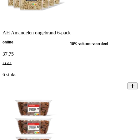
AH Amandelen ongebrand 6-pack
online
10% volume voordeel
37
.
75
41
.
94
6 stuks