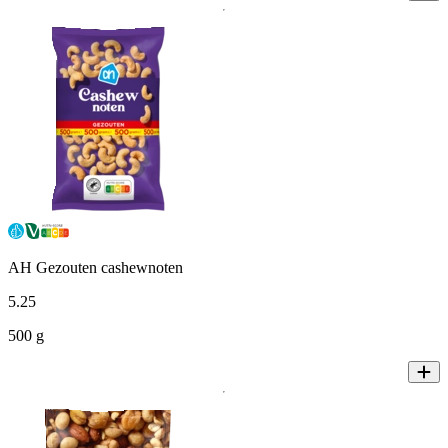
AH Gezouten cashewnoten
5
.
25
500 g