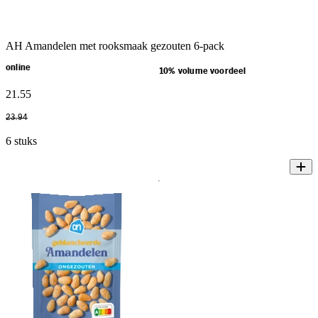
AH Amandelen met rooksmaak gezouten 6-pack
online
10% volume voordeel
21
.
55
23
.
94
6 stuks