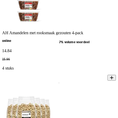
AH Amandelen met rooksmaak gezouten 4-pack
online
7% volume voordeel
14
.
84
15
.
96
4 stuks