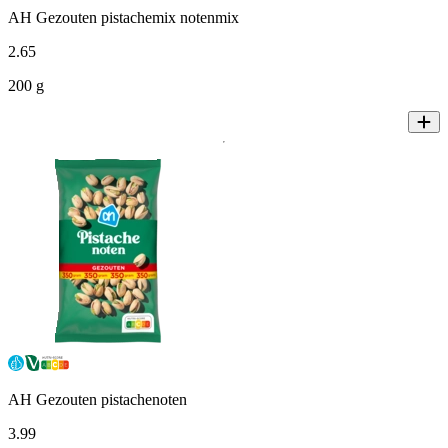
AH Gezouten pistachemix notenmix
2
.
65
200 g
AH Gezouten pistachenoten
3
.
99