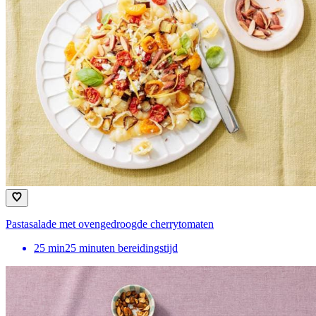
Pastasalade met ovengedroogde ​cherrytomaten
25
min
25 minuten bereidingstijd