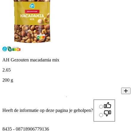
AH Gezouten macadamia mix
2
.
65
200 g
Heeft de informatie op deze pagina je geholpen?
8435
-
08718906779136