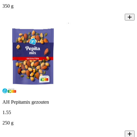
350 g
AH Pepitamix gezouten
1
.
55
250 g