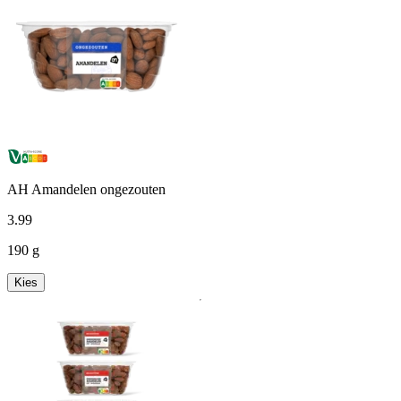
AH Amandelen ongezouten
3
.
99
190 g
Kies