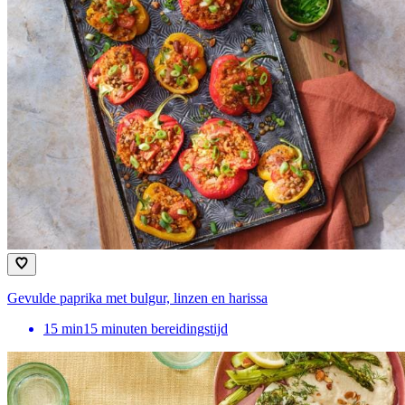
Gevulde paprika met bulgur, linzen en harissa
15
min
15 minuten bereidingstijd