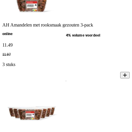
AH Amandelen met rooksmaak gezouten 3-pack
online
4% volume voordeel
11
.
49
11
.
97
3 stuks